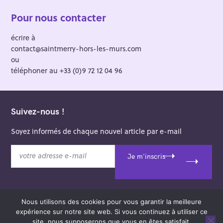
Pour nous contacter
écrire à
contact@saintmerry-hors-les-murs.com
ou
téléphoner au +33 (0)9 72 12 04 96
Suivez-nous !
Soyez informés de chaque nouvel article par e-mail
v
Je m'inscris
o
t
r
e
Nous utilisons des cookies pour vous garantir la meilleure
a
© 2026 Saint-Merry Hors-les-Murs.
expérience sur notre site web. Si vous continuez à utiliser ce
d
Theme: Felt by
Pixelgrade
.
site, nous supposerons que vous en êtes satisfait.