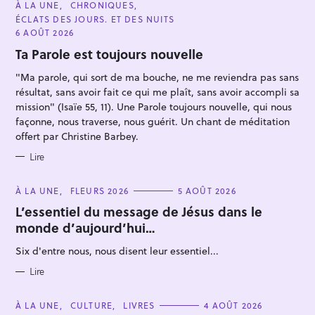
C
À LA UNE
CHRONIQUES
A
ÉCLATS DES JOURS. ET DES NUITS
T
E
6 AOÛT 2026
G
O
Ta Parole est toujours nouvelle
R
I
"Ma parole, qui sort de ma bouche, ne me reviendra pas sans
E
S
résultat, sans avoir fait ce qui me plaît, sans avoir accompli sa
mission" (Isaïe 55, 11). Une Parole toujours nouvelle, qui nous
façonne, nous traverse, nous guérit. Un chant de méditation
R
offert par Christine Barbey.
e
Lire
c
h
C
À LA UNE
FLEURS 2026
5 AOÛT 2026
e
A
T
L’essentiel du message de Jésus dans le
r
E
monde d’aujourd’hui…
G
c
O
R
h
Six d'entre nous, nous disent leur essentiel...
I
E
e
S
Lire
r
C
À LA UNE
CULTURE
LIVRES
4 AOÛT 2026
A