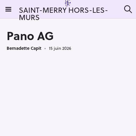
S
SAINT-MERRY HORS-LES-
k
MURS
R
i
e
c
p
h
Pano AG
t
e
r
o
c
Bernadette Capit
15 juin 2026
c
h
e
o
r
n
:
t
e
n
t