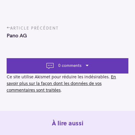
P
ARTICLE PRÉCÉDENT
o
Pano AG
s
t
n
a
v
0 comments
i
g
Ce site utilise Akismet pour réduire les indésirables.
En
a
savoir plus sur la façon dont les données de vos
t
commentaires sont traitées
.
i
o
n
À lire aussi