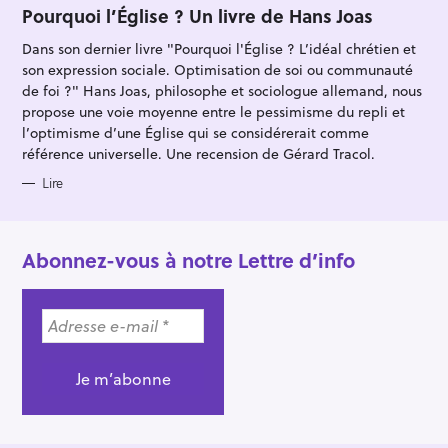
T
Pourquoi l’Église ? Un livre de Hans Joas
E
G
Dans son dernier livre "Pourquoi l'Église ? L’idéal chrétien et
O
R
son expression sociale. Optimisation de soi ou communauté
I
E
de foi ?" Hans Joas, philosophe et sociologue allemand, nous
S
propose une voie moyenne entre le pessimisme du repli et
l’optimisme d’une Église qui se considérerait comme
référence universelle. Une recension de Gérard Tracol.
Lire
Abonnez-vous à notre Lettre d’info