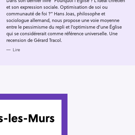
Dans son dernier livre "Pourquoi l'Église ? L’idéal chrétien
R
et son expression sociale. Optimisation de soi ou
I
E
communauté de foi ?" Hans Joas, philosophe et
S
sociologue allemand, nous propose une voie moyenne
entre le pessimisme du repli et l’optimisme d’une Église
qui se considérerait comme référence universelle. Une
recension de Gérard Tracol.
Lire