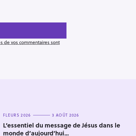
ées de vos commentaires sont
C
FLEURS 2026
3 AOÛT 2026
A
T
L’essentiel du message de Jésus dans le
Pour effacer la recherche appuyez sur
E
monde d’aujourd’hui…
G
O