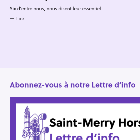
Escape
c
R
Six d'entre nous, nous disent leur essentiel...
I
h
E
S
Lire
e
r
Abonnez-vous à notre Lettre d’info