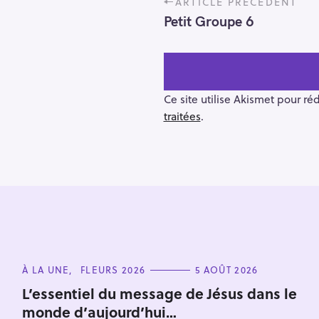
ARTICLE PRÉCÉDENT
o
Petit Groupe 6
s
t
n
a
v
Ce site utilise Akismet pour ré
i
traitées
.
g
a
t
i
o
R
n
e
c
C
À LA UNE
FLEURS 2026
5 AOÛT 2026
h
A
T
e
L’essentiel du message de Jésus dans le
E
monde d’aujourd’hui…
r
G
O