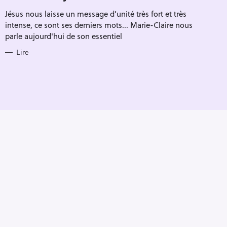
R
Jésus nous laisse un message d’unité très fort et très
I
E
intense, ce sont ses derniers mots... Marie-Claire nous
S
parle aujourd'hui de son essentiel
Lire