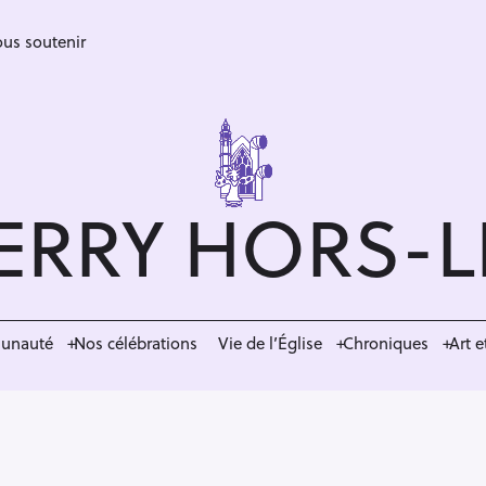
us soutenir
ERRY HORS-
munauté
Nos célébrations
Vie de l’Église
Chroniques
Art e