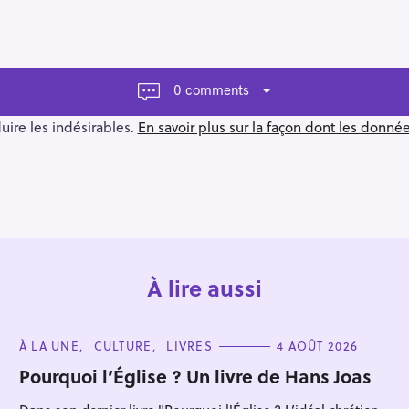
0 comments
duire les indésirables.
En savoir plus sur la façon dont les donn
À lire aussi
C
À LA UNE
CULTURE
LIVRES
4 AOÛT 2026
A
T
Pourquoi l’Église ? Un livre de Hans Joas
E
G
O