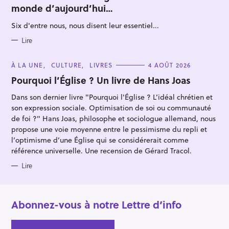
e
E
monde d’aujourd’hui…
G
r
O
R
Six d'entre nous, nous disent leur essentiel...
I
E
S
Lire
C
À LA UNE
CULTURE
LIVRES
4 AOÛT 2026
A
T
Pourquoi l’Église ? Un livre de Hans Joas
E
G
Dans son dernier livre "Pourquoi l'Église ? L’idéal chrétien et
O
R
son expression sociale. Optimisation de soi ou communauté
I
E
de foi ?" Hans Joas, philosophe et sociologue allemand, nous
S
propose une voie moyenne entre le pessimisme du repli et
l’optimisme d’une Église qui se considérerait comme
référence universelle. Une recension de Gérard Tracol.
Lire
Abonnez-vous à notre Lettre d’info