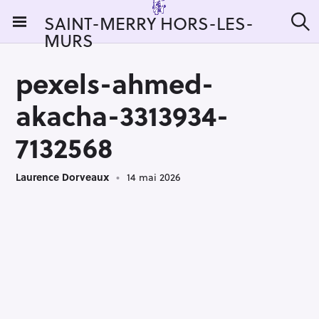
S
SAINT-MERRY HORS-LES-
k
MURS
R
i
e
c
p
h
pexels-ahmed-
t
e
r
o
akacha-3313934-
c
c
h
e
o
7132568
r
n
:
t
Laurence Dorveaux
14 mai 2026
e
n
t