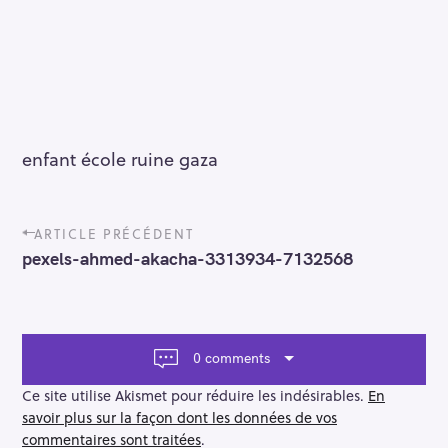
enfant école ruine gaza
P
ARTICLE PRÉCÉDENT
o
pexels-ahmed-akacha-3313934-7132568
s
t
n
a
v
0 comments
i
g
Ce site utilise Akismet pour réduire les indésirables.
En
a
savoir plus sur la façon dont les données de vos
t
commentaires sont traitées
.
i