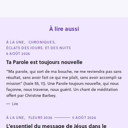
o
n
À lire aussi
C
À LA UNE
CHRONIQUES
A
ÉCLATS DES JOURS. ET DES NUITS
T
E
6 AOÛT 2026
G
O
Ta Parole est toujours nouvelle
R
I
"Ma parole, qui sort de ma bouche, ne me reviendra pas sans
R
E
S
résultat, sans avoir fait ce qui me plaît, sans avoir accompli sa
e
mission" (Isaïe 55, 11). Une Parole toujours nouvelle, qui nous
c
façonne, nous traverse, nous guérit. Un chant de méditation
h
offert par Christine Barbey.
e
Lire
r
c
C
À LA UNE
FLEURS 2026
5 AOÛT 2026
A
h
T
L’essentiel du message de Jésus dans le