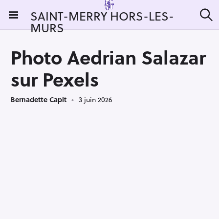
S
SAINT-MERRY HORS-LES-
k
MURS
R
i
e
c
p
h
Photo Aedrian Salazar
t
e
r
o
sur Pexels
c
c
h
e
o
r
Bernadette Capit
3 juin 2026
n
:
t
e
n
t