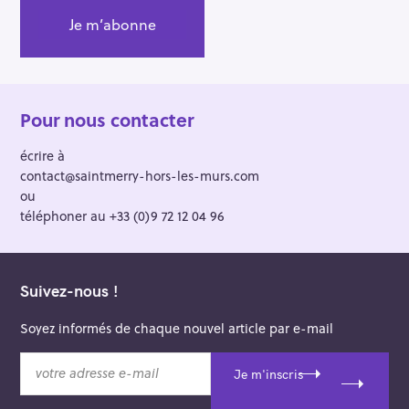
Pour nous contacter
écrire à
contact@saintmerry-hors-les-murs.com
ou
téléphoner au +33 (0)9 72 12 04 96
Suivez-nous !
Soyez informés de chaque nouvel article par e-mail
v
Je m'inscris
o
t