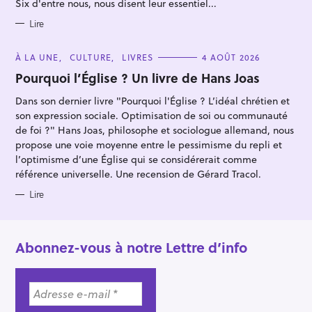
Six d'entre nous, nous disent leur essentiel...
r
I
E
S
Lire
C
À LA UNE
CULTURE
LIVRES
4 AOÛT 2026
A
T
Pourquoi l’Église ? Un livre de Hans Joas
E
G
Dans son dernier livre "Pourquoi l'Église ? L’idéal chrétien et
O
R
son expression sociale. Optimisation de soi ou communauté
I
E
de foi ?" Hans Joas, philosophe et sociologue allemand, nous
S
propose une voie moyenne entre le pessimisme du repli et
l’optimisme d’une Église qui se considérerait comme
référence universelle. Une recension de Gérard Tracol.
Lire
Abonnez-vous à notre Lettre d’info