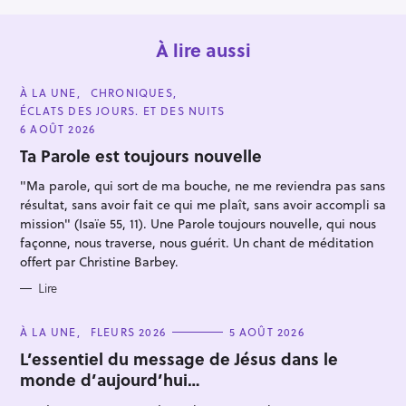
À lire aussi
C
À LA UNE
CHRONIQUES
A
ÉCLATS DES JOURS. ET DES NUITS
T
E
6 AOÛT 2026
G
O
Ta Parole est toujours nouvelle
R
I
"Ma parole, qui sort de ma bouche, ne me reviendra pas sans
E
S
résultat, sans avoir fait ce qui me plaît, sans avoir accompli sa
R
mission" (Isaïe 55, 11). Une Parole toujours nouvelle, qui nous
e
façonne, nous traverse, nous guérit. Un chant de méditation
c
offert par Christine Barbey.
h
Lire
e
r
C
À LA UNE
FLEURS 2026
5 AOÛT 2026
c
A
T
L’essentiel du message de Jésus dans le
h
E
monde d’aujourd’hui…
G
e
O
R