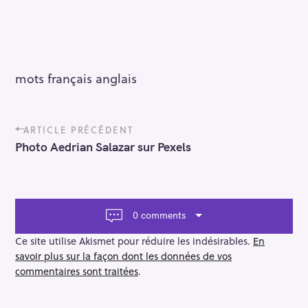
mots français anglais
P
ARTICLE PRÉCÉDENT
o
Photo Aedrian Salazar sur Pexels
s
t
n
a
v
0 comments
i
g
Ce site utilise Akismet pour réduire les indésirables.
En
a
savoir plus sur la façon dont les données de vos
t
commentaires sont traitées
.
i
o
n