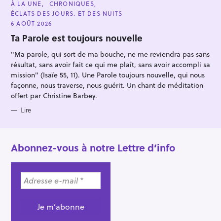
C
À LA UNE
CHRONIQUES
A
ÉCLATS DES JOURS. ET DES NUITS
T
E
6 AOÛT 2026
G
O
Ta Parole est toujours nouvelle
R
I
"Ma parole, qui sort de ma bouche, ne me reviendra pas sans
E
S
résultat, sans avoir fait ce qui me plaît, sans avoir accompli sa
mission" (Isaïe 55, 11). Une Parole toujours nouvelle, qui nous
façonne, nous traverse, nous guérit. Un chant de méditation
offert par Christine Barbey.
Lire
Abonnez-vous à notre Lettre d’info