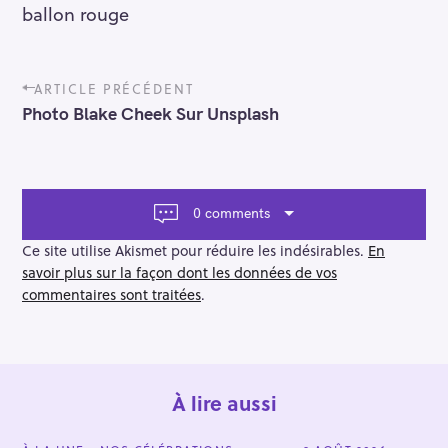
ballon rouge
P
ARTICLE PRÉCÉDENT
o
Photo Blake Cheek Sur Unsplash
s
t
n
a
v
0 comments
i
g
Ce site utilise Akismet pour réduire les indésirables.
En
a
savoir plus sur la façon dont les données de vos
t
commentaires sont traitées
.
i
o
n
À lire aussi