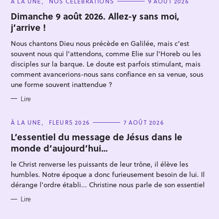
C
À LA UNE
NOS CÉLÉBRATIONS
9 AOÛT 2026
A
T
Dimanche 9 août 2026. Allez-y sans moi,
E
j’arrive !
G
O
R
Nous chantons Dieu nous précède en Galilée, mais c'est
I
E
souvent nous qui l'attendons, comme Elie sur l'Horeb ou les
S
disciples sur la barque. Le doute est parfois stimulant, mais
comment avancerions-nous sans confiance en sa venue, sous
une forme souvent inattendue ?
R
Lire
e
c
C
À LA UNE
FLEURS 2026
7 AOÛT 2026
A
h
T
L’essentiel du message de Jésus dans le
E
e
monde d’aujourd’hui…
G
O
r
R
le Christ renverse les puissants de leur trône, il élève les
I
c
E
humbles. Notre époque a donc furieusement besoin de lui. Il
S
h
dérange l'ordre établi... Christine nous parle de son essentiel
e
Lire
r