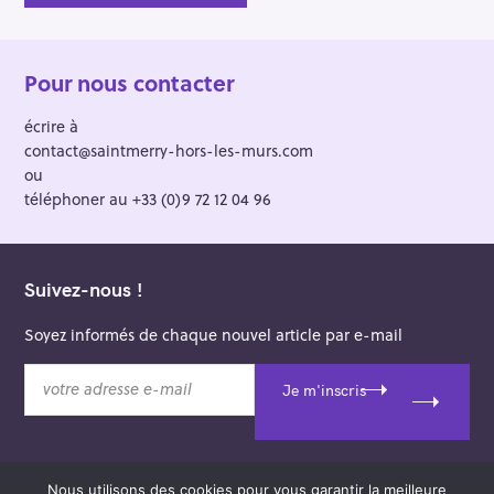
Pour nous contacter
écrire à
contact@saintmerry-hors-les-murs.com
ou
téléphoner au +33 (0)9 72 12 04 96
Suivez-nous !
Soyez informés de chaque nouvel article par e-mail
v
Je m'inscris
o
t
r
e
Nous utilisons des cookies pour vous garantir la meilleure