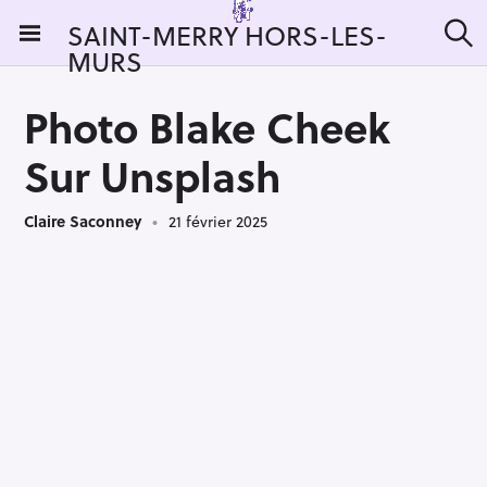
S
SAINT-MERRY HORS-LES-
k
MURS
R
i
e
c
p
h
Photo Blake Cheek
t
e
r
o
Sur Unsplash
c
c
h
e
o
r
Claire Saconney
21 février 2025
n
:
t
e
n
t