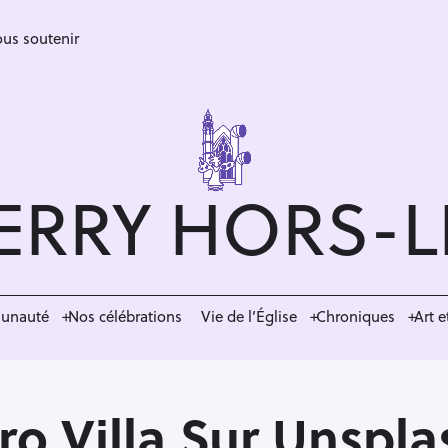
us soutenir
ERRY HORS-
munauté
Nos célébrations
Vie de l’Église
Chroniques
Art e
ro Villa Sur Unspla