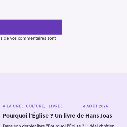
ées de vos commentaires sont
C
À LA UNE
CULTURE
LIVRES
4 AOÛT 2026
A
T
Pourquoi l’Église ? Un livre de Hans Joas
E
Pour effacer la recherche appuyez sur
G
Dans son dernier livre "Pourquoi l'Église ? L’idéal chrétien
O