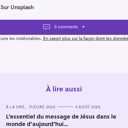
 Sur Unsplash
0 comments
duire les indésirables.
En savoir plus sur la façon dont les donn
À lire aussi
C
À LA UNE
FLEURS 2026
5 AOÛT 2026
A
T
L’essentiel du message de Jésus dans le
E
monde d’aujourd’hui…
G
O