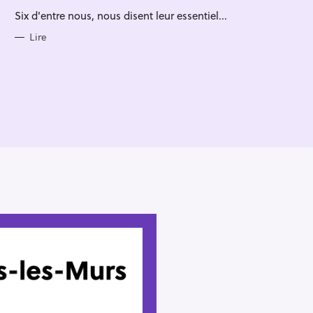
R
Six d'entre nous, nous disent leur essentiel...
I
E
S
Lire