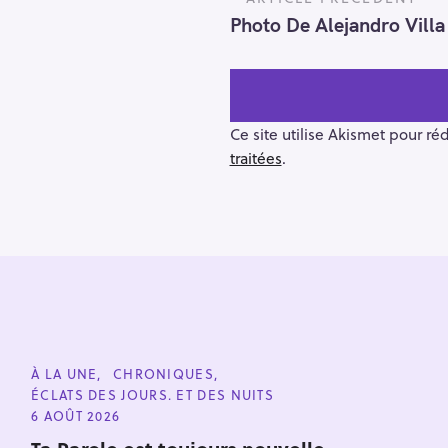
o
Photo De Alejandro Villa
s
t
n
a
v
Ce site utilise Akismet pour ré
i
traitées
.
g
a
t
i
o
R
n
e
c
C
À LA UNE
CHRONIQUES
h
A
ÉCLATS DES JOURS. ET DES NUITS
T
e
E
6 AOÛT 2026
G
r
O