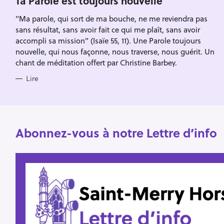
Ta Parole est toujours nouvelle
Escape
R
c
I
"Ma parole, qui sort de ma bouche, ne me reviendra pas
E
h
S
sans résultat, sans avoir fait ce qui me plaît, sans avoir
e
accompli sa mission" (Isaïe 55, 11). Une Parole toujours
r
nouvelle, qui nous façonne, nous traverse, nous guérit. Un
chant de méditation offert par Christine Barbey.
Lire
Abonnez-vous à notre Lettre d’info