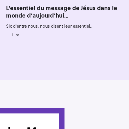
A
T
L’essentiel du message de Jésus dans le
E
monde d’aujourd’hui…
G
O
R
Six d'entre nous, nous disent leur essentiel...
I
E
S
Lire