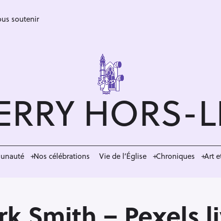
us soutenir
ERRY HORS-
munauté
Nos célébrations
Vie de l’Église
Chroniques
Art e
 Smith – Pexels li