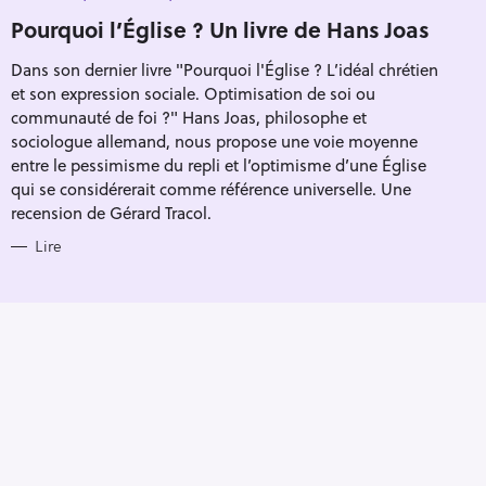
Pour effacer la recherche appuyez sur
A
T
Pourquoi l’Église ? Un livre de Hans Joas
E
G
Dans son dernier livre "Pourquoi l'Église ? L’idéal chrétien
O
R
et son expression sociale. Optimisation de soi ou
I
E
communauté de foi ?" Hans Joas, philosophe et
S
sociologue allemand, nous propose une voie moyenne
entre le pessimisme du repli et l’optimisme d’une Église
qui se considérerait comme référence universelle. Une
recension de Gérard Tracol.
Lire