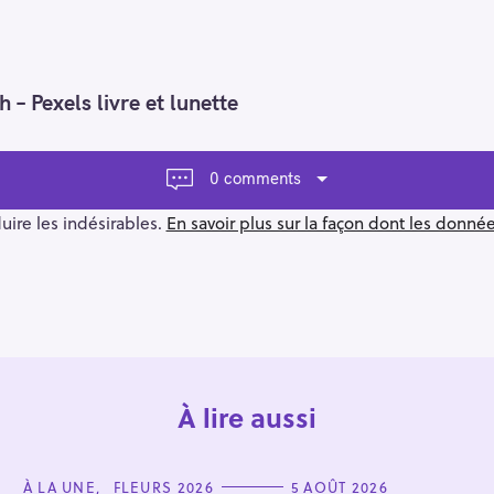
– Pexels livre et lunette
0 comments
duire les indésirables.
En savoir plus sur la façon dont les donn
À lire aussi
C
À LA UNE
FLEURS 2026
5 AOÛT 2026