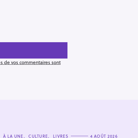
ées de vos commentaires sont
C
À LA UNE
CULTURE
LIVRES
4 AOÛT 2026