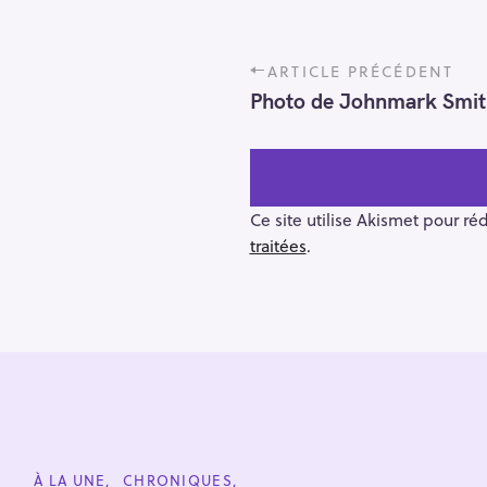
P
ARTICLE PRÉCÉDENT
o
Photo de Johnmark Smith 
s
t
n
a
v
Ce site utilise Akismet pour ré
i
traitées
.
g
a
t
i
R
o
e
n
c
h
e
C
À LA UNE
CHRONIQUES