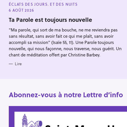
A
ÉCLATS DES JOURS. ET DES NUITS
r
T
Escape
E
6 AOÛT 2026
c
G
O
Ta Parole est toujours nouvelle
h
R
I
e
"Ma parole, qui sort de ma bouche, ne me reviendra pas
E
S
r
sans résultat, sans avoir fait ce qui me plaît, sans avoir
accompli sa mission" (Isaïe 55, 11). Une Parole toujours
nouvelle, qui nous façonne, nous traverse, nous guérit. Un
chant de méditation offert par Christine Barbey.
Lire
Abonnez-vous à notre Lettre d’info