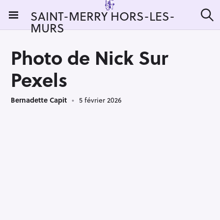
S
SAINT-MERRY HORS-LES-
k
MURS
R
i
e
c
p
h
Photo de Nick Sur
t
e
r
o
Pexels
c
c
h
e
o
r
Bernadette Capit
5 février 2026
n
:
t
e
n
t