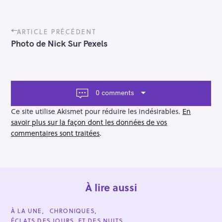
P
ARTICLE PRÉCÉDENT
o
Photo de Nick Sur Pexels
s
t
n
a
v
0 comments
i
g
Ce site utilise Akismet pour réduire les indésirables.
En
a
savoir plus sur la façon dont les données de vos
t
commentaires sont traitées
.
i
o
n
À lire aussi
C
À LA UNE
CHRONIQUES
A
ÉCLATS DES JOURS. ET DES NUITS