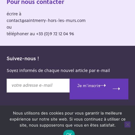
Pour nous contacter
écrire à
contact@saintmerry-hors-les-murs.com
ou
téléphoner au +33 (0)9 72 12 04 96
Suivez-nous !
Soyez informés de chaque nouvel article par e-mail
v
Je m'inscris
o
t
r
e
Nous utilisons des cookies pour vous garantir la meilleure
a
© 2026 Saint-Merry Hors-les-Murs.
expérience sur notre site web. Si vous continuez à utiliser ce
d
Theme: Felt by
Pixelgrade
.
site, nous supposerons que vous en êtes satisfait.
r
e
OK