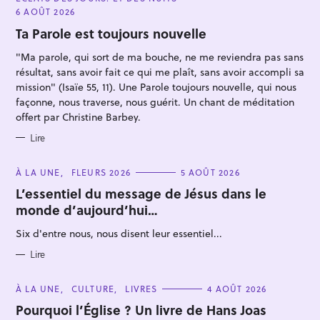
T
E
6 AOÛT 2026
G
O
Ta Parole est toujours nouvelle
R
I
"Ma parole, qui sort de ma bouche, ne me reviendra pas sans
E
S
résultat, sans avoir fait ce qui me plaît, sans avoir accompli sa
mission" (Isaïe 55, 11). Une Parole toujours nouvelle, qui nous
façonne, nous traverse, nous guérit. Un chant de méditation
offert par Christine Barbey.
R
e
Lire
c
h
C
À LA UNE
FLEURS 2026
5 AOÛT 2026
A
e
T
L’essentiel du message de Jésus dans le
E
r
monde d’aujourd’hui…
G
O
c
R
Six d'entre nous, nous disent leur essentiel...
I
h
E
S
Lire
e
r
C
À LA UNE
CULTURE
LIVRES
4 AOÛT 2026
A
T
Pourquoi l’Église ? Un livre de Hans Joas
E