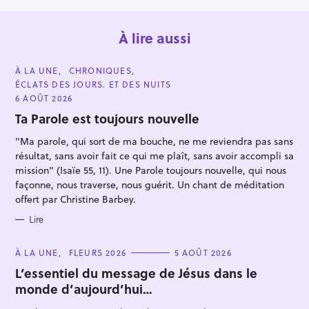
À lire aussi
C
À LA UNE
CHRONIQUES
A
ÉCLATS DES JOURS. ET DES NUITS
T
E
6 AOÛT 2026
G
O
Ta Parole est toujours nouvelle
R
I
"Ma parole, qui sort de ma bouche, ne me reviendra pas sans
E
S
résultat, sans avoir fait ce qui me plaît, sans avoir accompli sa
R
mission" (Isaïe 55, 11). Une Parole toujours nouvelle, qui nous
e
façonne, nous traverse, nous guérit. Un chant de méditation
c
offert par Christine Barbey.
h
Lire
e
r
C
À LA UNE
FLEURS 2026
5 AOÛT 2026
c
A
T
L’essentiel du message de Jésus dans le
h
E
monde d’aujourd’hui…
G
e
O
R