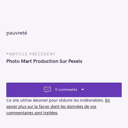
pauvreté
P
ARTICLE PRÉCÉDENT
o
Photo Mart Production Sur Pexels
s
t
n
a
v
0 comments
i
g
Ce site utilise Akismet pour réduire les indésirables.
En
a
savoir plus sur la façon dont les données de vos
t
commentaires sont traitées
.
i
o
n