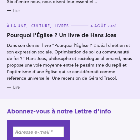
Six d'entre nous, nous disent leur essentiel...
r
I
E
S
Lire
C
À LA UNE
CULTURE
LIVRES
4 AOÛT 2026
A
T
Pourquoi l’Église ? Un livre de Hans Joas
E
G
Dans son dernier livre "Pourquoi l'Église ? L’idéal chrétien et
O
R
son expression sociale. Optimisation de soi ou communauté
I
E
de foi ?" Hans Joas, philosophe et sociologue allemand, nous
S
propose une voie moyenne entre le pessimisme du repli et
l’optimisme d’une Église qui se considérerait comme
référence universelle. Une recension de Gérard Tracol.
Lire
Abonnez-vous à notre Lettre d’info