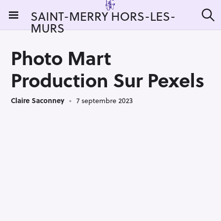
S
SAINT-MERRY HORS-LES-
k
MURS
R
i
e
c
p
h
Photo Mart
t
e
r
o
Production Sur Pexels
c
c
h
e
o
r
Claire Saconney
7 septembre 2023
n
:
t
e
n
t