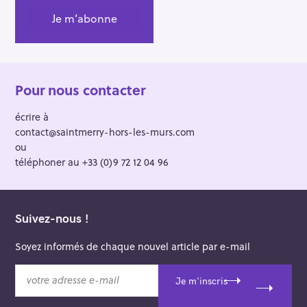
Pour nous contacter
écrire à
contact@saintmerry-hors-les-murs.com
ou
téléphoner au +33 (0)9 72 12 04 96
Suivez-nous !
Soyez informés de chaque nouvel article par e-mail
v
Je m'inscris
o
t