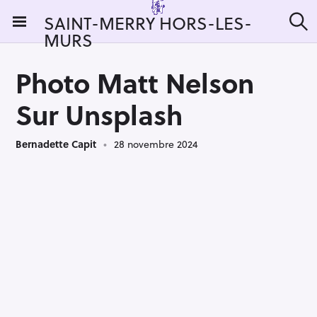
S
SAINT-MERRY HORS-LES-
k
MURS
R
i
e
c
p
h
Photo Matt Nelson
t
e
r
o
Sur Unsplash
c
c
h
e
o
r
Bernadette Capit
28 novembre 2024
n
:
t
e
n
t