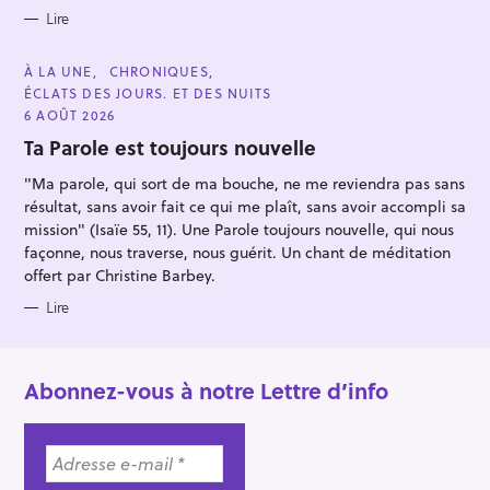
r
Lire
C
À LA UNE
CHRONIQUES
A
ÉCLATS DES JOURS. ET DES NUITS
T
E
6 AOÛT 2026
G
O
Ta Parole est toujours nouvelle
R
I
"Ma parole, qui sort de ma bouche, ne me reviendra pas sans
E
S
résultat, sans avoir fait ce qui me plaît, sans avoir accompli sa
mission" (Isaïe 55, 11). Une Parole toujours nouvelle, qui nous
façonne, nous traverse, nous guérit. Un chant de méditation
offert par Christine Barbey.
Lire
Abonnez-vous à notre Lettre d’info