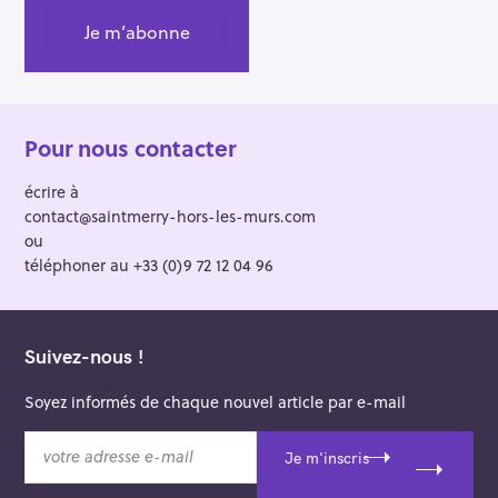
Pour nous contacter
écrire à
contact@saintmerry-hors-les-murs.com
ou
téléphoner au +33 (0)9 72 12 04 96
Suivez-nous !
Soyez informés de chaque nouvel article par e-mail
v
Je m'inscris
o
t