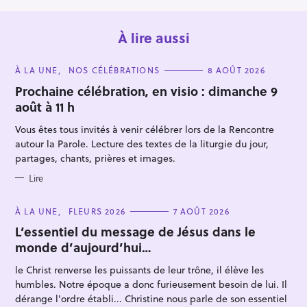
À lire aussi
C
À LA UNE
NOS CÉLÉBRATIONS
8 AOÛT 2026
A
T
Prochaine célébration, en visio : dimanche 9
E
août à 11 h
G
O
R
Vous êtes tous invités à venir célébrer lors de la Rencontre
I
E
autour la Parole. Lecture des textes de la liturgie du jour,
S
R
partages, chants, prières et images.
e
Lire
c
h
C
À LA UNE
FLEURS 2026
7 AOÛT 2026
A
e
T
L’essentiel du message de Jésus dans le
E
r
monde d’aujourd’hui…
G
O
c
R
le Christ renverse les puissants de leur trône, il élève les
I
h
E
humbles. Notre époque a donc furieusement besoin de lui. Il
S
e
dérange l'ordre établi... Christine nous parle de son essentiel