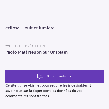
éclipse – nuit et lumière
P
ARTICLE PRÉCÉDENT
o
Photo Matt Nelson Sur Unsplash
s
t
n
a
v
0 comments
i
g
Ce site utilise Akismet pour réduire les indésirables.
En
a
savoir plus sur la façon dont les données de vos
t
commentaires sont traitées
.
i
o
n