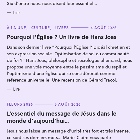
R
Six d'entre nous, nous disent leur essentiel...
r
I
E
c
S
Lire
h
e
C
À LA UNE
CULTURE
LIVRES
4 AOÛT 2026
A
r
T
Pourquoi l’Église ? Un livre de Hans Joas
E
G
Dans son dernier livre "Pourquoi l'Église ? L’idéal chrétien et
O
R
son expression sociale. Optimisation de soi ou communauté
I
E
de foi ?" Hans Joas, philosophe et sociologue allemand, nous
S
propose une voie moyenne entre le pessimisme du repli et
l’optimisme d’une Église qui se considérerait comme
référence universelle. Une recension de Gérard Tracol.
Lire
C
FLEURS 2026
3 AOÛT 2026
A
T
L’essentiel du message de Jésus dans le
E
monde d’aujourd’hui…
G
O
R
Jésus nous laisse un message d’unité très fort et très intense,
I
E
ce sont ses derniers mots... Marie-Claire nous parle