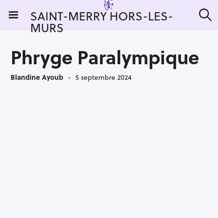
S
SAINT-MERRY HORS-LES-
k
MURS
R
i
e
c
p
h
Phryge Paralympique
t
e
r
o
c
Blandine Ayoub
5 septembre 2024
c
h
e
o
r
n
:
t
e
n
t