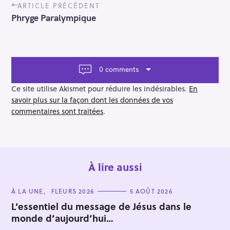
P
ARTICLE PRÉCÉDENT
o
Phryge Paralympique
s
t
n
a
v
0 comments
i
g
Ce site utilise Akismet pour réduire les indésirables.
En
a
savoir plus sur la façon dont les données de vos
t
commentaires sont traitées
.
i
o
n
À lire aussi
R
e
C
À LA UNE
FLEURS 2026
5 AOÛT 2026
c
A
T
L’essentiel du message de Jésus dans le
h
E
monde d’aujourd’hui…
G
e
O