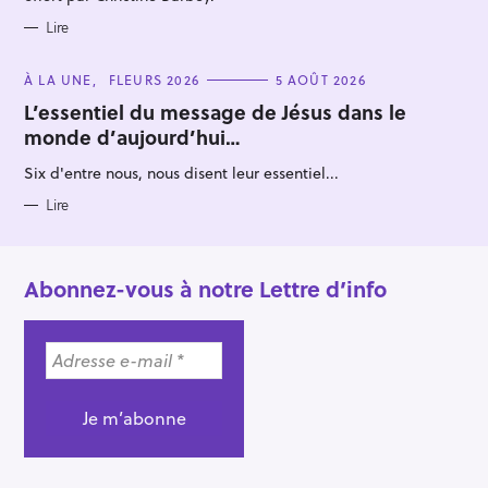
Lire
C
À LA UNE
FLEURS 2026
5 AOÛT 2026
A
T
L’essentiel du message de Jésus dans le
E
monde d’aujourd’hui…
G
O
R
Six d'entre nous, nous disent leur essentiel...
I
E
S
Lire
Abonnez-vous à notre Lettre d’info