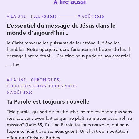
À lire aussi
C
À LA UNE
FLEURS 2026
7 AOÛT 2026
A
T
L’essentiel du message de Jésus dans le
E
monde d’aujourd’hui…
G
O
R
le Christ renverse les puissants de leur trône, il élève les
I
E
humbles. Notre époque a donc furieusement besoin de lui. Il
S
dérange l'ordre établi... Christine nous parle de son essentiel
R
e
Lire
c
h
C
À LA UNE
CHRONIQUES
A
ÉCLATS DES JOURS. ET DES NUITS
e
T
E
6 AOÛT 2026
r
G
O
Ta Parole est toujours nouvelle
c
R
I
h
"Ma parole, qui sort de ma bouche, ne me reviendra pas sans
E
S
résultat, sans avoir fait ce qui me plaît, sans avoir accompli sa
e
mission" (Isaïe 55, 11). Une Parole toujours nouvelle, qui nous
r
façonne, nous traverse, nous guérit. Un chant de méditation
offert par Christine Barbey.