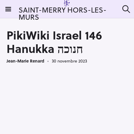
S
SAINT-MERRY HORS-LES-
k
MURS
R
i
e
c
p
h
PikiWiki Israel 146
t
e
r
o
Hanukka חנוכה
c
c
h
e
o
r
Jean-Marie Renard
30 novembre 2023
n
:
t
e
n
t