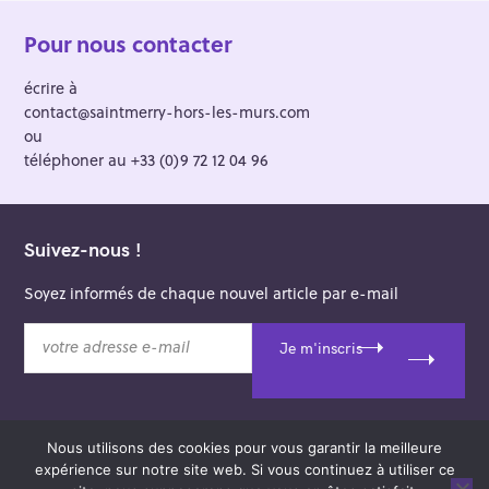
Pour nous contacter
écrire à
contact@saintmerry-hors-les-murs.com
ou
téléphoner au +33 (0)9 72 12 04 96
Suivez-nous !
Soyez informés de chaque nouvel article par e-mail
v
Je m'inscris
o
t
r
e
Nous utilisons des cookies pour vous garantir la meilleure
a
© 2026 Saint-Merry Hors-les-Murs.
expérience sur notre site web. Si vous continuez à utiliser ce
d