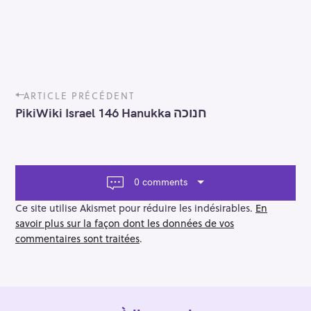
P
ARTICLE PRÉCÉDENT
o
PikiWiki Israel 146 Hanukka חנוכה
s
t
n
a
v
0 comments
i
g
Ce site utilise Akismet pour réduire les indésirables.
En
a
savoir plus sur la façon dont les données de vos
t
commentaires sont traitées
.
i
o
n