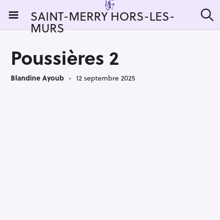
S
SAINT-MERRY HORS-LES-
k
MURS
R
i
e
c
p
h
Poussières 2
t
e
r
o
c
Blandine Ayoub
12 septembre 2025
c
h
e
o
r
n
:
t
e
n
t