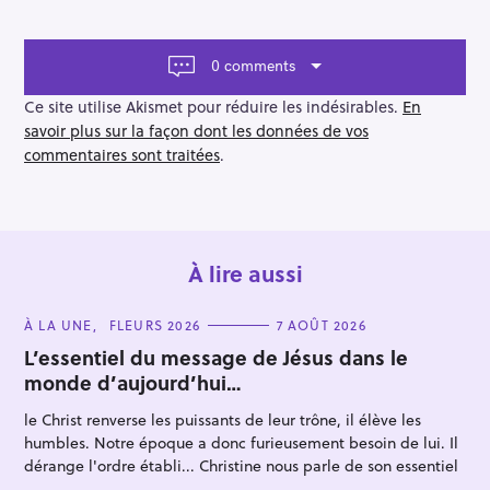
n
a
v
0 comments
i
g
Ce site utilise Akismet pour réduire les indésirables.
En
a
savoir plus sur la façon dont les données de vos
t
commentaires sont traitées
.
i
o
n
À lire aussi
C
À LA UNE
FLEURS 2026
7 AOÛT 2026
R
A
T
L’essentiel du message de Jésus dans le
e
E
monde d’aujourd’hui…
G
c
O
R
h
le Christ renverse les puissants de leur trône, il élève les
I
E
humbles. Notre époque a donc furieusement besoin de lui. Il
e
S
dérange l'ordre établi... Christine nous parle de son essentiel
r