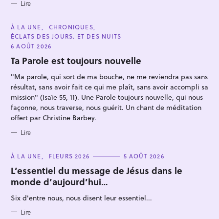
c
Lire
h
C
À LA UNE
CHRONIQUES
e
A
ÉCLATS DES JOURS. ET DES NUITS
T
r
E
6 AOÛT 2026
G
O
Ta Parole est toujours nouvelle
R
I
"Ma parole, qui sort de ma bouche, ne me reviendra pas sans
E
S
résultat, sans avoir fait ce qui me plaît, sans avoir accompli sa
mission" (Isaïe 55, 11). Une Parole toujours nouvelle, qui nous
façonne, nous traverse, nous guérit. Un chant de méditation
offert par Christine Barbey.
Lire
C
À LA UNE
FLEURS 2026
5 AOÛT 2026
A
T
L’essentiel du message de Jésus dans le
E
monde d’aujourd’hui…
G
O
R
Six d'entre nous, nous disent leur essentiel...
I
E
S
Lire