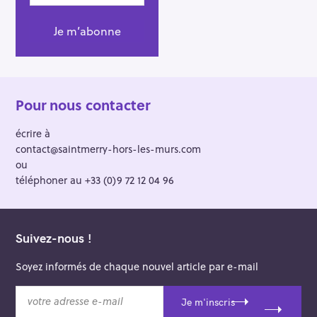
Pour nous contacter
écrire à
contact@saintmerry-hors-les-murs.com
ou
téléphoner au +33 (0)9 72 12 04 96
Suivez-nous !
Soyez informés de chaque nouvel article par e-mail
v
Je m'inscris
o