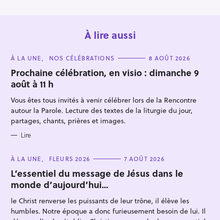
À lire aussi
C
À LA UNE
NOS CÉLÉBRATIONS
8 AOÛT 2026
A
T
Prochaine célébration, en visio : dimanche 9
E
août à 11 h
G
O
R
Vous êtes tous invités à venir célébrer lors de la Rencontre
I
E
autour la Parole. Lecture des textes de la liturgie du jour,
S
R
partages, chants, prières et images.
e
Lire
c
h
C
À LA UNE
FLEURS 2026
7 AOÛT 2026
e
A
T
L’essentiel du message de Jésus dans le
r
E
monde d’aujourd’hui…
G
c
O
R
le Christ renverse les puissants de leur trône, il élève les
h
I
E
humbles. Notre époque a donc furieusement besoin de lui. Il
e
S