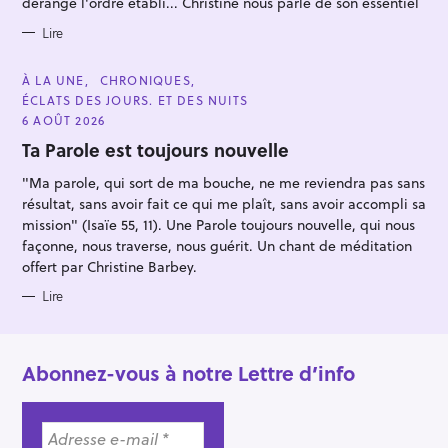
dérange l'ordre établi... Christine nous parle de son essentiel
r
Lire
C
À LA UNE
CHRONIQUES
A
ÉCLATS DES JOURS. ET DES NUITS
T
E
6 AOÛT 2026
G
O
Ta Parole est toujours nouvelle
R
I
"Ma parole, qui sort de ma bouche, ne me reviendra pas sans
E
S
résultat, sans avoir fait ce qui me plaît, sans avoir accompli sa
mission" (Isaïe 55, 11). Une Parole toujours nouvelle, qui nous
façonne, nous traverse, nous guérit. Un chant de méditation
offert par Christine Barbey.
Lire
Abonnez-vous à notre Lettre d’info