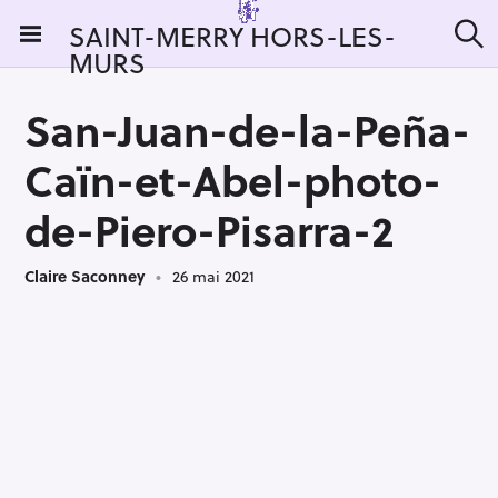
S
SAINT-MERRY HORS-LES-
k
MURS
R
i
e
c
p
h
San-Juan-de-la-Peña-
t
e
r
o
Caïn-et-Abel-photo-
c
c
h
e
o
de-Piero-Pisarra-2
r
n
:
t
Claire Saconney
26 mai 2021
e
n
t