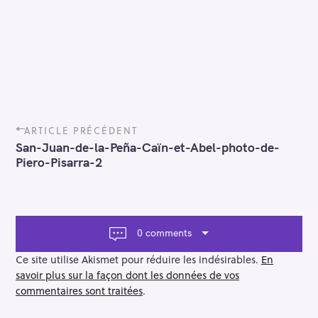
P
ARTICLE PRÉCÉDENT
o
San-Juan-de-la-Peña-Caïn-et-Abel-photo-de-
s
Piero-Pisarra-2
t
n
a
v
i
0 comments
g
a
Ce site utilise Akismet pour réduire les indésirables.
En
t
savoir plus sur la façon dont les données de vos
i
commentaires sont traitées
.
o
n