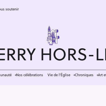
us soutenir
ERRY HORS-
munauté
Nos célébrations
Vie de l’Église
Chroniques
Art e