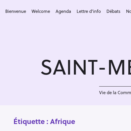
S
k
Bienvenue
Welcome
Agenda
Lettre d’info
Débats
No
i
p
t
o
c
SAINT-M
o
n
t
e
n
Vie de la Com
t
Étiquette :
Afrique