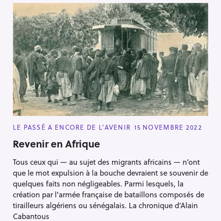
C
LE PASSÉ A ENCORE DE L’AVENIR
15 NOVEMBRE 2022
A
T
Revenir en Afrique
E
G
Tous ceux qui — au sujet des migrants africains — n’ont
O
R
que le mot expulsion à la bouche devraient se souvenir de
I
E
quelques faits non négligeables. Parmi lesquels, la
S
création par l’armée française de bataillons composés de
tirailleurs algériens ou sénégalais. La chronique d’Alain
Cabantous