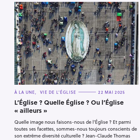
C
À LA UNE
VIE DE L'ÉGLISE
22 MAI 2025
A
T
L’Église ? Quelle Église ? Ou l’Église
E
« ailleurs »
G
O
R
Quelle image nous faisons-nous de l’Église ? Et parmi
I
E
toutes ses facettes, sommes-nous toujours conscients de
S
son extrême diversité culturelle ? Jean-Claude Thomas