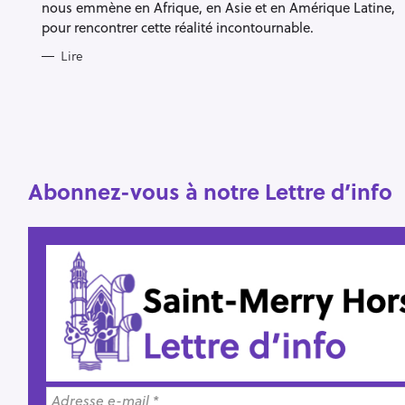
nous emmène en Afrique, en Asie et en Amérique Latine,
pour rencontrer cette réalité incontournable.
R
Lire
e
c
h
e
r
Escape
Abonnez-vous à notre Lettre d’info
c
h
e
r