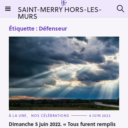
S
SAINT-MERRY HORS-LES-
k
MURS
R
i
e
c
p
Étiquette :
Défenseur
h
t
e
r
o
c
c
h
e
o
r
n
:
t
e
n
t
C
À LA UNE
NOS CÉLÉBRATIONS
4 JUIN 2022
A
T
Dimanche 5 juin 2022. « Tous furent remplis
E