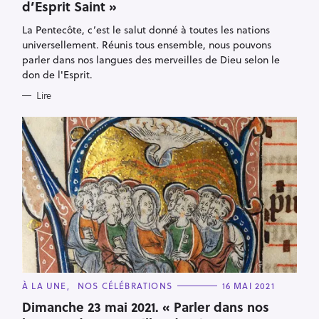
d’Esprit Saint »
G
O
R
La Pentecôte, c’est le salut donné à toutes les nations
I
E
universellement. Réunis tous ensemble, nous pouvons
S
parler dans nos langues des merveilles de Dieu selon le
don de l'Esprit.
Lire
R
C
À LA UNE
NOS CÉLÉBRATIONS
16 MAI 2021
e
A
T
Dimanche 23 mai 2021. « Parler dans nos
c
E