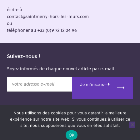
écrire à
contact@saintmerry-hors-les-murs.com
ou
téléphoner au +33 (0)9 72 12 04 96
Suivez-nous !
Soyez informés de chaque nouvel article par e-mail
v
Je m'inscris
o
t
r
e
Nous utilisons des cookies pour vous garantir la meilleure
a
© 2026 Saint-Merry Hors-les-Murs.
expérience sur notre site web. Si vous continuez à utiliser ce
d
Theme: Felt by
Pixelgrade
.
site, nous supposerons que vous en êtes satisfait.
r
e
OK