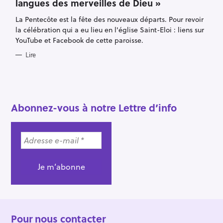
langues des merveilles de Dieu »
G
h
O
R
e
La Pentecôte est la fête des nouveaux départs. Pour revoir
I
E
r
la célébration qui a eu lieu en l'église Saint-Eloi : liens sur
S
YouTube et Facebook de cette paroisse.
c
h
Lire
e
r
Abonnez-vous à notre Lettre d’info
Pour nous contacter