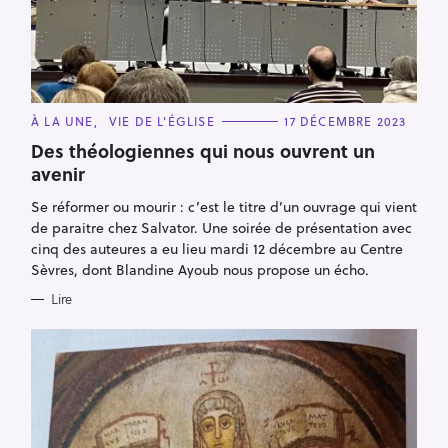
C
À LA UNE
VIE DE L'ÉGLISE
17 DÉCEMBRE 2023
A
T
Des théologiennes qui nous ouvrent un
E
avenir
G
O
R
Se réformer ou mourir : c’est le titre d’un ouvrage qui vient
I
E
de paraitre chez Salvator. Une soirée de présentation avec
S
cinq des auteures a eu lieu mardi 12 décembre au Centre
Sèvres, dont Blandine Ayoub nous propose un écho.
Lire