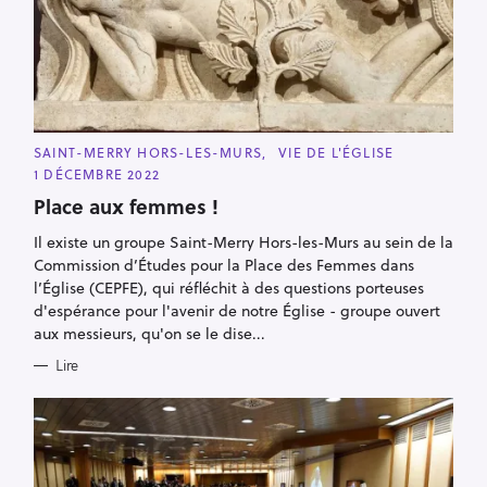
h
e
r
c
h
e
C
SAINT-MERRY HORS-LES-MURS
VIE DE L'ÉGLISE
A
r
1 DÉCEMBRE 2022
T
E
Place aux femmes !
G
O
R
Il existe un groupe Saint-Merry Hors-les-Murs au sein de la
I
Commission d’Études pour la Place des Femmes dans
E
S
l’Église (CEPFE), qui réfléchit à des questions porteuses
d'espérance pour l'avenir de notre Église - groupe ouvert
aux messieurs, qu'on se le dise...
Lire