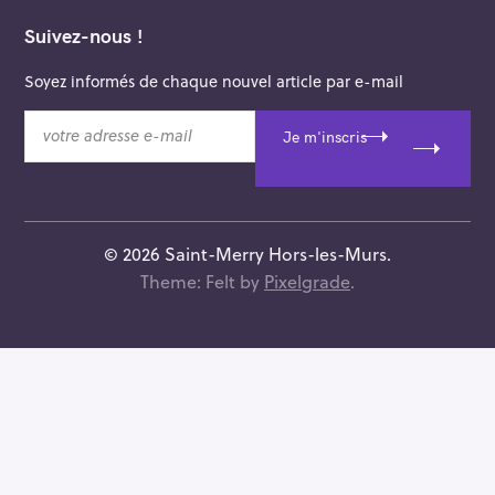
Suivez-nous !
Soyez informés de chaque nouvel article par e-mail
v
Je m'inscris
o
t
r
e
a
© 2026 Saint-Merry Hors-les-Murs.
d
Theme: Felt by
Pixelgrade
.
r
e
s
s
e
e
-
m
a