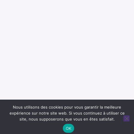
i
l
Nous utilisons des cookies pour vous garantir la meilleure
expérience sur notre site web. Si vous continuez à utiliser ce
site, nous supposerons que vous en êtes satisfait.
OK