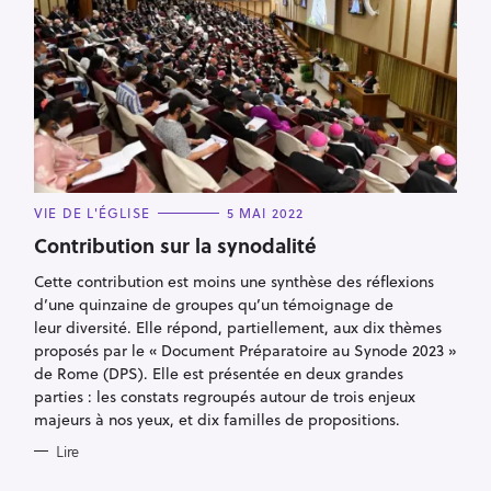
C
VIE DE L'ÉGLISE
5 MAI 2022
A
T
Contribution sur la synodalité
E
G
Cette contribution est moins une synthèse des réflexions
O
R
d’une quinzaine de groupes qu’un témoignage de
I
E
leur diversité. Elle répond, partiellement, aux dix thèmes
S
proposés par le « Document Préparatoire au Synode 2023 »
de Rome (DPS). Elle est présentée en deux grandes
parties : les constats regroupés autour de trois enjeux
majeurs à nos yeux, et dix familles de propositions.
Lire