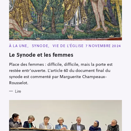
C
À LA UNE
SYNODE
VIE DE L'ÉGLISE
7 NOVEMBRE 2024
A
T
Le Synode et les femmes
E
G
Place des femmes : difficile, difficile, mais la porte est
O
R
restée entr’ouverte. L'article 60 du document final du
I
E
synode est commenté par Marguerite Champeaux-
S
Rousselot.
Lire