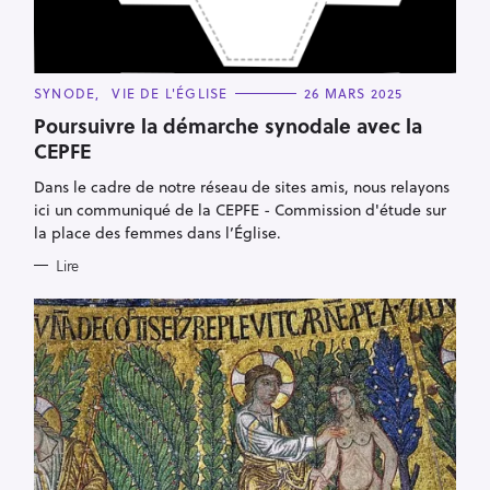
C
SYNODE
VIE DE L'ÉGLISE
26 MARS 2025
A
T
Poursuivre la démarche synodale avec la
E
CEPFE
G
O
R
Dans le cadre de notre réseau de sites amis, nous relayons
I
E
ici un communiqué de la CEPFE - Commission d'étude sur
S
la place des femmes dans l’Église.
Lire