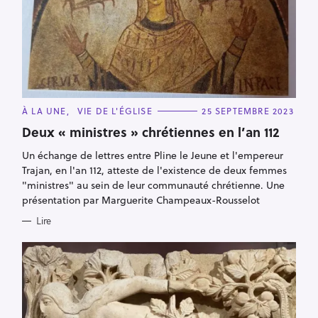
C
À LA UNE
VIE DE L'ÉGLISE
25 SEPTEMBRE 2023
A
T
Deux « ministres » chrétiennes en l’an 112
E
G
Un échange de lettres entre Pline le Jeune et l'empereur
O
R
Trajan, en l'an 112, atteste de l'existence de deux femmes
I
E
"ministres" au sein de leur communauté chrétienne. Une
S
présentation par Marguerite Champeaux-Rousselot
Lire
R
e
c