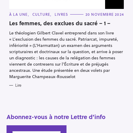
r
C
À LA UNE
CULTURE
LIVRES
20 NOVEMBRE 2024
A
T
Les femmes, des exclues du sacré – 1 –
E
G
Le théologien Gilbert Clavel entreprend dans son livre
O
R
« L’exclusion des femmes du sacré. Patriarcat, impureté,
I
E
infériorité » (L’Harmattan) un examen des arguments
S
scripturaires et doctrinaux sur la question, et arrive à poser
un diagnostic : les causes de la relégation des femmes
viennent de contresens sur l’Écriture et de préjugés
ancestraux. Une étude présentée en deux volets par
Marguerite Champeaux-Rousselot
Lire
Abonnez-vous à notre Lettre d’info