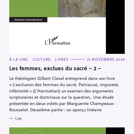
C
À LA UNE
CULTURE
LIVRES
21 NOVEMBRE 2024
A
T
Les femmes, exclues du sacré – 2 –
E
G
Le théologien Gilbert Clavel entreprend dans son livre
O
R
« L’exclusion des femmes du sacré. Patriarcat, impureté,
I
E
infériorité » (L’Harmattan) un examen des arguments
S
scripturaires et doctrinaux sur la question.. Une étude
présentée en deux volets par Marguerite Champeaux-
Rousselot. Deuxième partie : un aperçu linéaire
Lire