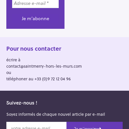
Pour nous contacter
écrire à
contact@saintmerry-hors-les-murs.com
ou
téléphoner au +33 (0)9 72 12 04 96
Suivez-nous !
Soyez informés de chaque nouvel article par e-mail
v
Je m'inscris