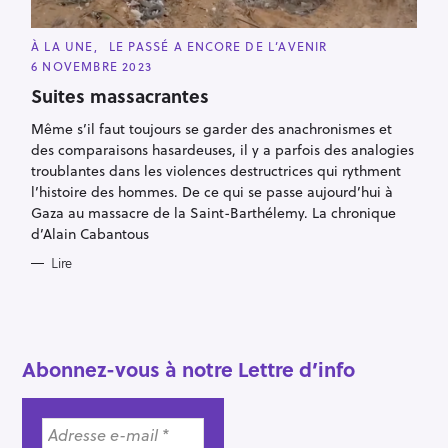
R
e
C
À LA UNE
LE PASSÉ A ENCORE DE L’AVENIR
A
c
6 NOVEMBRE 2023
T
h
E
Suites massacrantes
G
e
O
R
Même s’il faut toujours se garder des anachronismes et
r
I
des comparaisons hasardeuses, il y a parfois des analogies
E
c
S
troublantes dans les violences destructrices qui rythment
h
l’histoire des hommes. De ce qui se passe aujourd’hui à
e
Gaza au massacre de la Saint-Barthélemy. La chronique
d’Alain Cabantous
r
Lire
Abonnez-vous à notre Lettre d’info