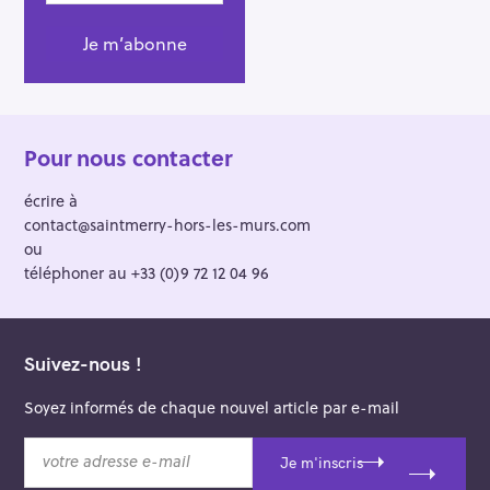
Pour nous contacter
écrire à
contact@saintmerry-hors-les-murs.com
ou
téléphoner au +33 (0)9 72 12 04 96
Suivez-nous !
Soyez informés de chaque nouvel article par e-mail
v
Je m'inscris
o