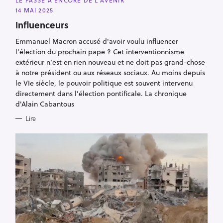
LE PASSÉ A ENCORE DE L’AVENIR
T
E
14 MAI 2025
G
O
Influenceurs
R
I
Emmanuel Macron accusé d'avoir voulu influencer
E
S
l'élection du prochain pape ? Cet interventionnisme
extérieur n’est en rien nouveau et ne doit pas grand-chose
à notre président ou aux réseaux sociaux. Au moins depuis
le VIe siècle, le pouvoir politique est souvent intervenu
directement dans l’élection pontificale. La chronique
d'Alain Cabantous
Lire