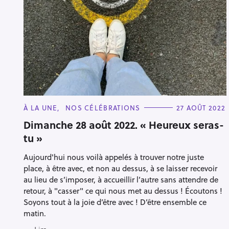
e
c
h
e
r
Escape
c
h
e
C
À LA UNE
NOS CÉLÉBRATIONS
27 AOÛT 2022
r
A
T
Dimanche 28 août 2022. « Heureux seras-
E
tu »
G
O
R
Aujourd'hui nous voilà appelés à trouver notre juste
I
E
place, à être avec, et non au dessus, à se laisser recevoir
S
au lieu de s’imposer, à accueillir l’autre sans attendre de
retour, à "casser" ce qui nous met au dessus ! Écoutons !
Soyons tout à la joie d’être avec ! D’être ensemble ce
matin.