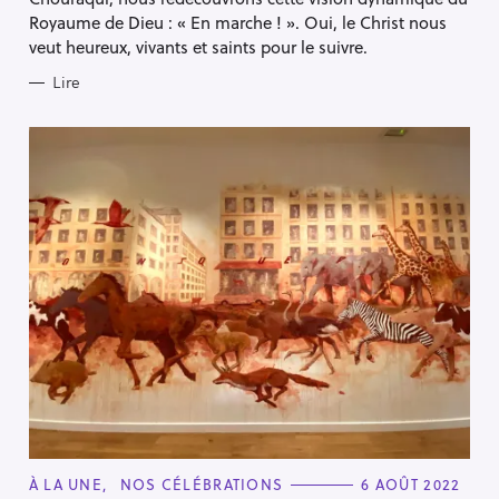
S
Royaume de Dieu : « En marche ! ». Oui, le Christ nous
veut heureux, vivants et saints pour le suivre.
Lire
C
À LA UNE
NOS CÉLÉBRATIONS
6 AOÛT 2022
A