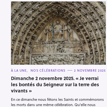
C
À LA UNE
NOS CÉLÉBRATIONS
2 NOVEMBRE 2025
A
T
Dimanche 2 novembre 2025. « Je verrai
E
les bontés du Seigneur sur la terre des
G
O
vivants »
R
I
E
En ce dimanche nous fêtons les Saints et commémorons
S
les morts dans une même célébration. Qu'elle nous