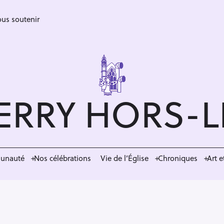
us soutenir
ERRY HORS-
munauté
Nos célébrations
Vie de l’Église
Chroniques
Art e