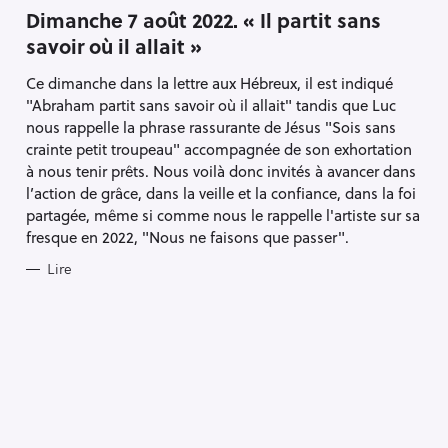
T
Dimanche 7 août 2022. « Il partit sans
E
savoir où il allait »
G
O
R
Ce dimanche dans la lettre aux Hébreux, il est indiqué
I
E
"Abraham partit sans savoir où il allait" tandis que Luc
S
nous rappelle la phrase rassurante de Jésus "Sois sans
crainte petit troupeau" accompagnée de son exhortation
à nous tenir prêts. Nous voilà donc invités à avancer dans
l’action de grâce, dans la veille et la confiance, dans la foi
partagée, même si comme nous le rappelle l'artiste sur sa
fresque en 2022, "Nous ne faisons que passer".
Lire