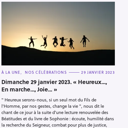
C
À LA UNE
NOS CÉLÉBRATIONS
29 JANVIER 2023
A
T
Dimanche 29 janvier 2023. « Heureux…,
E
En marche…, Joie… »
G
O
R
" Heureux serons-nous, si un seul mot du Fils de
I
E
l'Homme, par nos gestes, change la vie ", nous dit le
S
chant de ce jour à la suite d'une lecture renouvelée des
Béatitudes et du livre de Sophonie : écoute, humilité dans
la recherche du Seigneur, combat pour plus de justice,