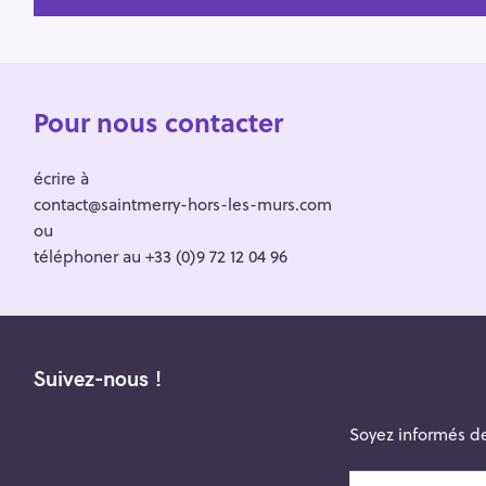
Pour nous contacter
écrire à
contact@saintmerry-hors-les-murs.com
ou
téléphoner au +33 (0)9 72 12 04 96
Suivez-nous !
Soyez informés de
v