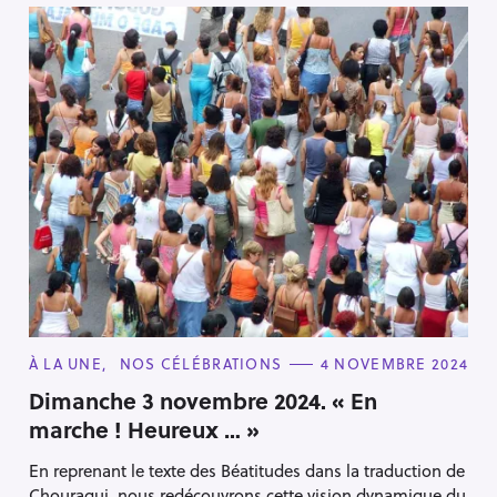
C
À LA UNE
NOS CÉLÉBRATIONS
4 NOVEMBRE 2024
A
T
Dimanche 3 novembre 2024. « En
E
marche ! Heureux … »
G
O
R
En reprenant le texte des Béatitudes dans la traduction de
I
E
Chouraqui, nous redécouvrons cette vision dynamique du