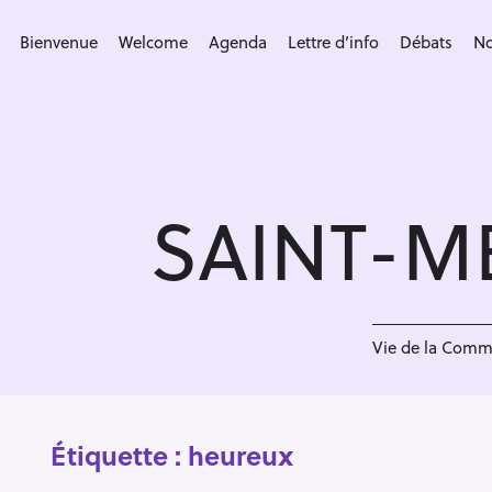
S
k
Bienvenue
Welcome
Agenda
Lettre d’info
Débats
No
i
p
t
o
c
SAINT-M
o
n
t
e
n
Vie de la Com
t
Étiquette :
heureux