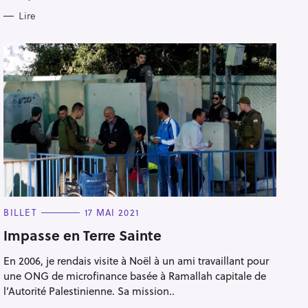
Lire
C
BILLET
17 MAI 2021
A
T
Impasse en Terre Sainte
E
Pour effacer la recherche appuyez sur
G
En 2006, je rendais visite à Noël à un ami travaillant pour
O
R
une ONG de microfinance basée à Ramallah capitale de
I
E
l’Autorité Palestinienne. Sa mission..
S