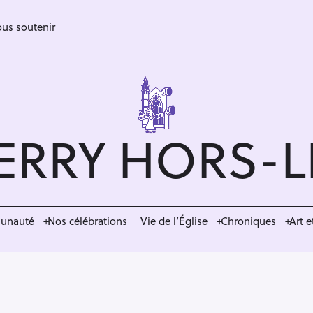
us soutenir
ERRY HORS-
munauté
Nos célébrations
Vie de l’Église
Chroniques
Art e