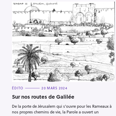
C
ÉDITO
20 MARS 2024
A
T
Sur nos routes de Galilée
E
G
De la porte de Jérusalem qui s'ouvre pour les Rameaux à
O
R
nos propres chemins de vie, la Parole a ouvert un
I