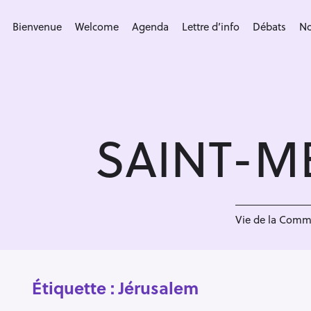
S
k
Bienvenue
Welcome
Agenda
Lettre d’info
Débats
No
i
p
t
o
c
SAINT-M
o
n
t
e
n
Vie de la Com
t
Étiquette :
Jérusalem