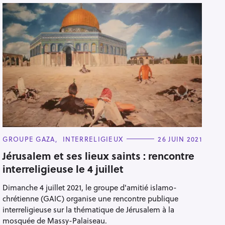
C
GROUPE GAZA
INTERRELIGIEUX
26 JUIN 2021
A
T
Jérusalem et ses lieux saints : rencontre
E
interreligieuse le 4 juillet
G
O
R
Dimanche 4 juillet 2021, le groupe d'amitié islamo-
I
E
chrétienne (GAIC) organise une rencontre publique
S
interreligieuse sur la thématique de Jérusalem à la
mosquée de Massy-Palaiseau.