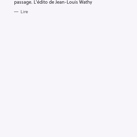
E
passage. L'édito de Jean-Louis Wathy
S
Lire
R
e
c
h
e
r
Escape
c
h