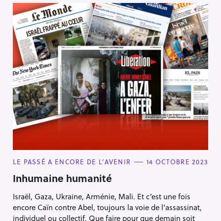
C
LE PASSÉ A ENCORE DE L’AVENIR
14 OCTOBRE 2023
A
T
Inhumaine humanité
E
G
Israël, Gaza, Ukraine, Arménie, Mali. Et c’est une fois
O
R
encore Caïn contre Abel, toujours la voie de l’assassinat,
I
E
individuel ou collectif. Que faire pour que demain soit