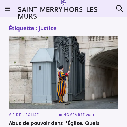
S
SAINT-MERRY HORS-LES-
k
MURS
R
i
e
c
p
Étiquette :
justice
h
t
e
r
o
c
c
h
e
o
r
n
:
t
e
n
t
C
VIE DE L'ÉGLISE
18 NOVEMBRE 2021
A
T
Abus de pouvoir dans l’Église. Quels
E