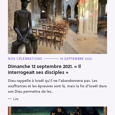
C
NOS CÉLÉBRATIONS
15 SEPTEMBRE 2021
A
R
T
Dimanche 12 septembre 2021. « Il
E
e
interrogeait ses disciples »
G
O
c
R
Dieu rappelle à Israël qu’il ne l’abandonnera pas. Les
I
h
E
souffrances et les épreuves sont là, mais la foi d’Israël dans
S
e
son Dieu permettra de les..
r
Lire
c
h