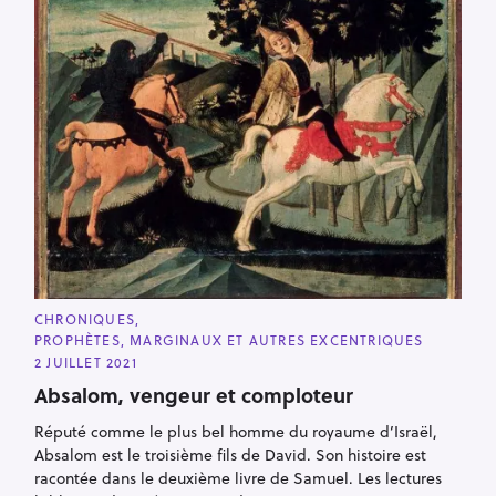
e
r
C
CHRONIQUES
A
PROPHÈTES, MARGINAUX ET AUTRES EXCENTRIQUES
T
E
2 JUILLET 2021
G
O
Absalom, vengeur et comploteur
R
I
Réputé comme le plus bel homme du royaume d’Israël,
E
S
Absalom est le troisième fils de David. Son histoire est
racontée dans le deuxième livre de Samuel. Les lectures