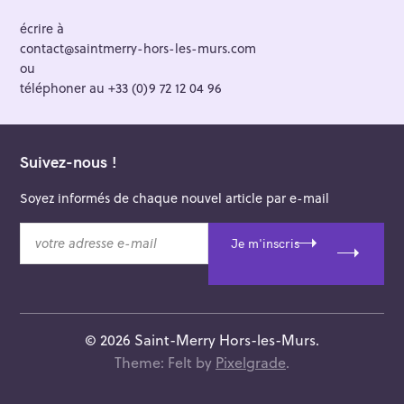
écrire à
contact@saintmerry-hors-les-murs.com
ou
téléphoner au +33 (0)9 72 12 04 96
Suivez-nous !
Soyez informés de chaque nouvel article par e-mail
v
Je m'inscris
o
t
r
e
a
© 2026 Saint-Merry Hors-les-Murs.
d
Theme: Felt by
Pixelgrade
.
r
e