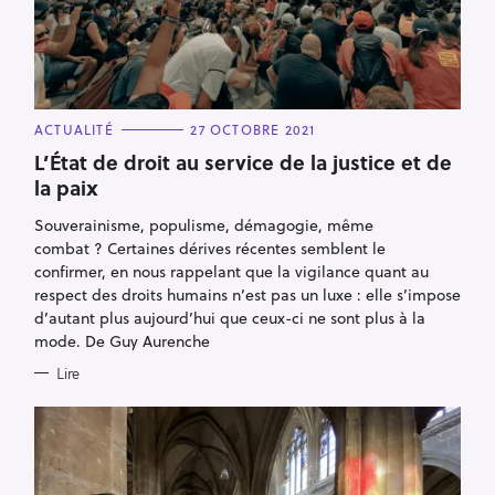
C
ACTUALITÉ
27 OCTOBRE 2021
A
T
L’État de droit au service de la justice et de
E
la paix
G
O
R
Souverainisme, populisme, démagogie, même
I
E
combat ? Certaines dérives récentes semblent le
S
confirmer, en nous rappelant que la vigilance quant au
respect des droits humains n’est pas un luxe : elle s’impose
d’autant plus aujourd’hui que ceux-ci ne sont plus à la
mode. De Guy Aurenche
Lire