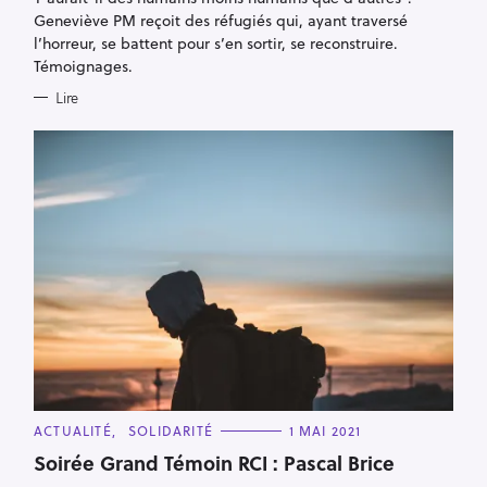
r
Geneviève PM reçoit des réfugiés qui, ayant traversé
l’horreur, se battent pour s’en sortir, se reconstruire.
Témoignages.
Lire
C
ACTUALITÉ
SOLIDARITÉ
1 MAI 2021
A
T
Soirée Grand Témoin RCI : Pascal Brice
E
G