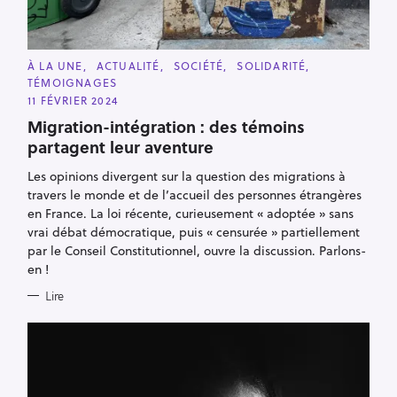
C
À LA UNE
ACTUALITÉ
SOCIÉTÉ
SOLIDARITÉ
A
TÉMOIGNAGES
T
E
11 FÉVRIER 2024
G
O
Migration-intégration : des témoins
R
partagent leur aventure
I
E
S
Les opinions divergent sur la question des migrations à
travers le monde et de l’accueil des personnes étrangères
en France. La loi récente, curieusement « adoptée » sans
vrai débat démocratique, puis « censurée » partiellement
par le Conseil Constitutionnel, ouvre la discussion. Parlons-
en !
Lire