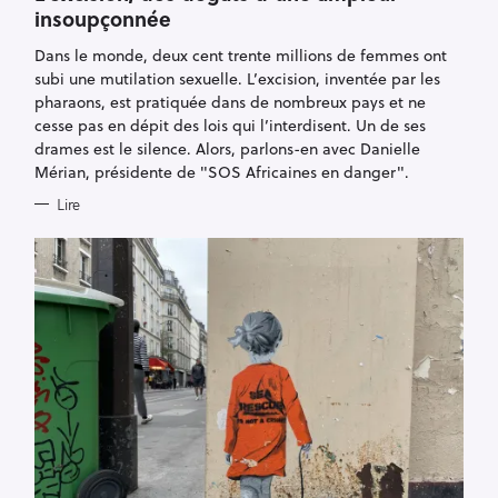
E
insoupçonnée
G
O
R
Dans le monde, deux cent trente millions de femmes ont
I
E
subi une mutilation sexuelle. L’excision, inventée par les
S
pharaons, est pratiquée dans de nombreux pays et ne
cesse pas en dépit des lois qui l’interdisent. Un de ses
drames est le silence. Alors, parlons-en avec Danielle
Mérian, présidente de "SOS Africaines en danger".
Lire