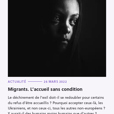
R
e
c
h
C
ACTUALITÉ
26 MARS 2022
A
e
T
Migrants. L’accueil sans condition
E
r
G
Le déchirement de l’exil doit-il se redoubler pour certains
O
c
R
du refus d’être accueillis ? Pourquoi accepter ceux-là, les
I
h
E
Ukrainiens, et non ceux-ci, tous les autres non-européens ?
S
e
Y aurait-il des humains moins humains que d’autres ?