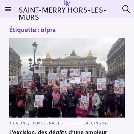
S
SAINT-MERRY HORS-LES-
k
MURS
R
i
e
c
p
Étiquette :
ofpra
h
t
e
r
o
c
c
h
e
o
r
n
:
t
e
n
t
C
À LA UNE
TÉMOIGNAGES
30 JUIN 2026
A
T
L’excision, des dégâts d’une ampleur