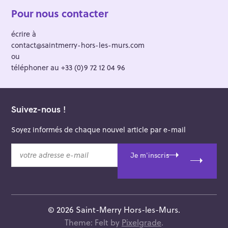
Pour nous contacter
écrire à
contact@saintmerry-hors-les-murs.com
ou
téléphoner au +33 (0)9 72 12 04 96
Suivez-nous !
Soyez informés de chaque nouvel article par e-mail
v
Je m'inscris
o
t
r
e
a
© 2026 Saint-Merry Hors-les-Murs.
d
Theme: Felt by
Pixelgrade
.
r