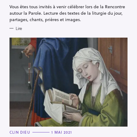
R
Vous êtes tous invités à venir célébrer lors de la Rencontre
I
E
autour la Parole. Lecture des textes de la liturgie du jour,
S
partages, chants, prières et images.
Lire
C
CLIN DIEU
1 MAI 2021
A