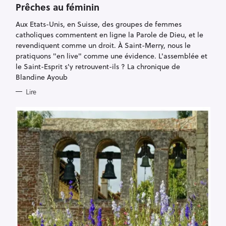
T
Prêches au féminin
E
G
Aux Etats-Unis, en Suisse, des groupes de femmes
O
R
catholiques commentent en ligne la Parole de Dieu, et le
I
E
revendiquent comme un droit. À Saint-Merry, nous le
S
pratiquons "en live" comme une évidence. L'assemblée et
le Saint-Esprit s'y retrouvent-ils ? La chronique de
Blandine Ayoub
Lire
R
e
c
h
e
r
c