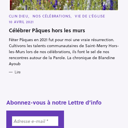
h
e
C
CLIN DIEU
NOS CÉLÉBRATIONS
VIE DE L'ÉGLISE
r
A
10 AVRIL 2021
T
E
Célébrer Pâques hors les murs
G
O
R
Fêter Pâques en 2021 fut pour moi une vraie résurrection.
I
Cultivons les talents communautaires de Saint-Merry Hors-
E
S
les-Murs lors de nos célébrations, ils font le sel de nos
rencontres autour de la Parole. La chronique de Blandine
Ayoub
Lire
Abonnez-vous à notre Lettre d’info