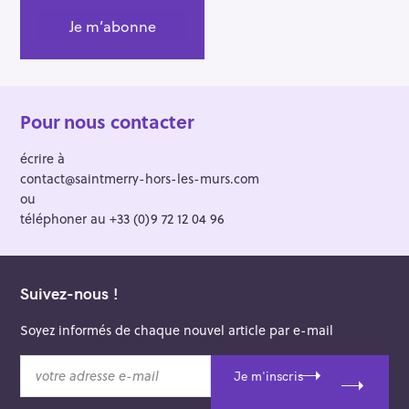
Pour nous contacter
écrire à
contact@saintmerry-hors-les-murs.com
ou
téléphoner au +33 (0)9 72 12 04 96
Suivez-nous !
Soyez informés de chaque nouvel article par e-mail
v
Je m'inscris
o
t