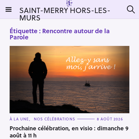
S
SAINT-MERRY HORS-LES-
k
MURS
R
i
e
c
p
Étiquette :
Rencontre autour de la
h
t
e
Parole
r
o
c
c
h
e
o
r
n
:
t
e
n
t
C
À LA UNE
NOS CÉLÉBRATIONS
8 AOÛT 2026
A
T
Prochaine célébration, en visio : dimanche 9
E
août à 11 h
G
O