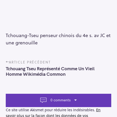
Tchouang-Tseu penseur chinois du 4e s. av JC et
une grenouille
P
ARTICLE PRÉCÉDENT
o
Tchouang Tseu Représenté Comme Un Vieil
s
Homme Wikimédia Common
t
n
a
v
i
0 comments
g
a
Ce site utilise Akismet pour réduire les indésirables.
En
t
savoir plus sur la façon dont les données de vos