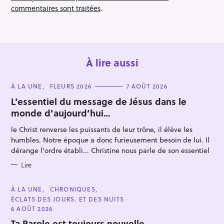
i
commentaires sont traitées
.
o
n
À lire aussi
C
À LA UNE
FLEURS 2026
7 AOÛT 2026
A
T
L’essentiel du message de Jésus dans le
E
monde d’aujourd’hui…
G
O
R
R
le Christ renverse les puissants de leur trône, il élève les
I
e
E
humbles. Notre époque a donc furieusement besoin de lui. Il
S
c
dérange l'ordre établi... Christine nous parle de son essentiel
h
Lire
e
r
C
À LA UNE
CHRONIQUES
A
c
ÉCLATS DES JOURS. ET DES NUITS
T
E
h
6 AOÛT 2026
G
e
O
Ta Parole est toujours nouvelle