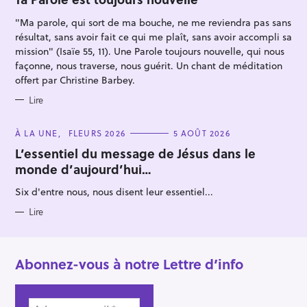
R
r
I
"Ma parole, qui sort de ma bouche, ne me reviendra pas sans
E
S
résultat, sans avoir fait ce qui me plaît, sans avoir accompli sa
mission" (Isaïe 55, 11). Une Parole toujours nouvelle, qui nous
façonne, nous traverse, nous guérit. Un chant de méditation
offert par Christine Barbey.
Lire
C
À LA UNE
FLEURS 2026
5 AOÛT 2026
A
T
L’essentiel du message de Jésus dans le
E
monde d’aujourd’hui…
G
O
R
Six d'entre nous, nous disent leur essentiel...
I
E
S
Lire
Abonnez-vous à notre Lettre d’info