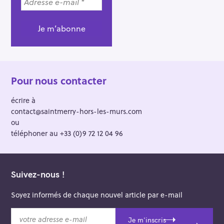
Pour nous contacter
écrire à
contact@saintmerry-hors-les-murs.com
ou
téléphoner au +33 (0)9 72 12 04 96
Suivez-nous !
Soyez informés de chaque nouvel article par e-mail
v
Je m'inscris
o