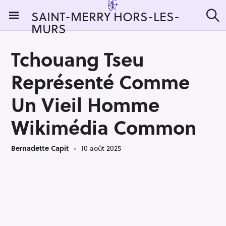
S
SAINT-MERRY HORS-LES-
k
MURS
R
i
e
c
p
h
Tchouang Tseu
t
e
r
o
Représenté Comme
c
c
h
e
o
Un Vieil Homme
r
n
:
Wikimédia Common
t
e
n
Bernadette Capit
10 août 2025
t