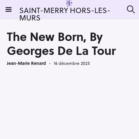
S
SAINT-MERRY HORS-LES-
k
MURS
R
i
e
c
p
h
The New Born, By
t
e
r
o
Georges De La Tour
c
c
h
e
o
r
Jean-Marie Renard
16 décembre 2023
n
:
t
e
n
t