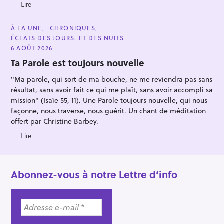
r
Lire
C
À LA UNE
CHRONIQUES
A
ÉCLATS DES JOURS. ET DES NUITS
T
E
6 AOÛT 2026
G
O
Ta Parole est toujours nouvelle
R
I
"Ma parole, qui sort de ma bouche, ne me reviendra pas sans
E
S
résultat, sans avoir fait ce qui me plaît, sans avoir accompli sa
mission" (Isaïe 55, 11). Une Parole toujours nouvelle, qui nous
façonne, nous traverse, nous guérit. Un chant de méditation
offert par Christine Barbey.
Lire
Abonnez-vous à notre Lettre d’info