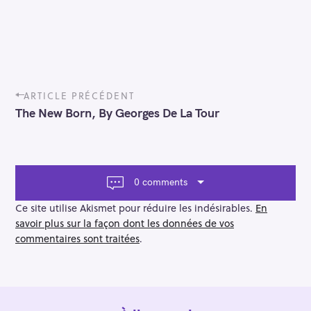
P
ARTICLE PRÉCÉDENT
o
The New Born, By Georges De La Tour
s
t
n
a
v
0 comments
i
g
Ce site utilise Akismet pour réduire les indésirables.
En
a
savoir plus sur la façon dont les données de vos
t
commentaires sont traitées
.
i
o
n