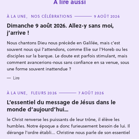
À lire aussi
C
À LA UNE
NOS CÉLÉBRATIONS
9 AOÛT 2026
A
T
Dimanche 9 août 2026. Allez-y sans moi,
E
j’arrive !
G
O
R
Nous chantons Dieu nous précède en Galilée, mais c'est
I
E
souvent nous qui l'attendons, comme Elie sur l'Horeb ou les
S
disciples sur la barque. Le doute est parfois stimulant, mais
comment avancerions-nous sans confiance en sa venue, sous
une forme souvent inattendue ?
R
e
Lire
c
h
C
À LA UNE
FLEURS 2026
7 AOÛT 2026
A
e
T
L’essentiel du message de Jésus dans le
E
monde d’aujourd’hui…
r
G
O
c
R
le Christ renverse les puissants de leur trône, il élève les
I
h
E
humbles. Notre époque a donc furieusement besoin de lui. Il
S
e
dérange l'ordre établi... Christine nous parle de son essentiel