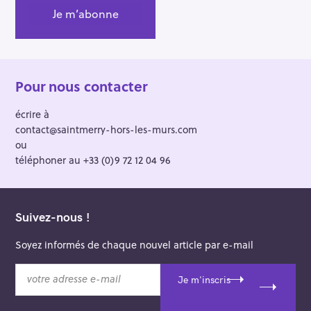
Pour nous contacter
écrire à
contact@saintmerry-hors-les-murs.com
ou
téléphoner au +33 (0)9 72 12 04 96
Suivez-nous !
Soyez informés de chaque nouvel article par e-mail
v
Je m'inscris
o
t