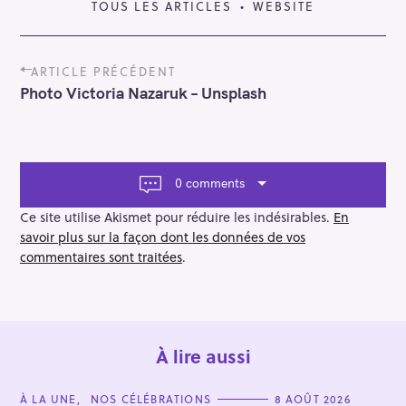
TOUS LES ARTICLES
WEBSITE
P
ARTICLE PRÉCÉDENT
o
Photo Victoria Nazaruk – Unsplash
s
t
n
a
v
0 comments
i
g
Ce site utilise Akismet pour réduire les indésirables.
En
a
savoir plus sur la façon dont les données de vos
t
commentaires sont traitées
.
i
o
n
À lire aussi
R
e
C
À LA UNE
NOS CÉLÉBRATIONS
8 AOÛT 2026