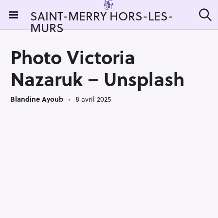
S
SAINT-MERRY HORS-LES-
k
MURS
R
i
e
c
p
h
Photo Victoria
t
e
r
o
Nazaruk – Unsplash
c
c
h
e
o
r
Blandine Ayoub
8 avril 2025
n
:
t
e
n
t