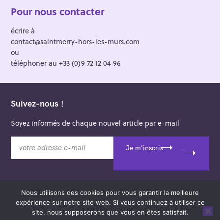
Pour nous contacter
écrire à
contact@saintmerry-hors-les-murs.com
ou
téléphoner au +33 (0)9 72 12 04 96
Suivez-nous !
Soyez informés de chaque nouvel article par e-mail
v
Je m'inscris
o
t
r
e
Nous utilisons des cookies pour vous garantir la meilleure
a
© 2026 Saint-Merry Hors-les-Murs.
expérience sur notre site web. Si vous continuez à utiliser ce
d
Theme: Felt by
Pixelgrade
.
site, nous supposerons que vous en êtes satisfait.
r