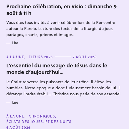
c
A
T
Prochaine célébration, en visio : dimanche 9
h
E
août à 11 h
G
e
O
R
r
Vous êtes tous invités à venir célébrer lors de la Rencontre
I
E
autour la Parole. Lecture des textes de la liturgie du jour,
c
S
partages, chants, prières et images.
h
e
Lire
r
C
À LA UNE
FLEURS 2026
7 AOÛT 2026
A
T
L’essentiel du message de Jésus dans le
E
monde d’aujourd’hui…
G
O
R
le Christ renverse les puissants de leur trône, il élève les
I
E
humbles. Notre époque a donc furieusement besoin de lui. Il
S
dérange l'ordre établi... Christine nous parle de son essentiel
Lire
C
À LA UNE
CHRONIQUES
A
ÉCLATS DES JOURS. ET DES NUITS
T
E
6 AOÛT 2026