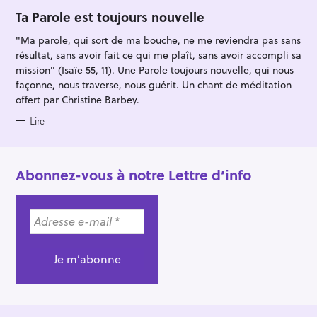
G
O
Ta Parole est toujours nouvelle
R
I
"Ma parole, qui sort de ma bouche, ne me reviendra pas sans
E
S
résultat, sans avoir fait ce qui me plaît, sans avoir accompli sa
mission" (Isaïe 55, 11). Une Parole toujours nouvelle, qui nous
façonne, nous traverse, nous guérit. Un chant de méditation
offert par Christine Barbey.
Lire
Abonnez-vous à notre Lettre d’info