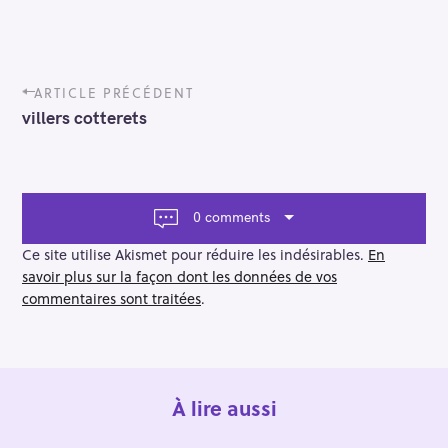
P
ARTICLE PRÉCÉDENT
o
villers cotterets
s
t
n
a
v
0 comments
i
g
Ce site utilise Akismet pour réduire les indésirables.
En
a
savoir plus sur la façon dont les données de vos
t
commentaires sont traitées
.
i
o
n
À lire aussi