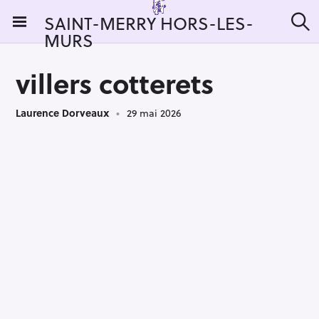
S
SAINT-MERRY HORS-LES-
k
MURS
R
i
e
c
p
h
villers cotterets
t
e
r
o
c
Laurence Dorveaux
29 mai 2026
c
h
e
o
r
n
:
t
e
n
t