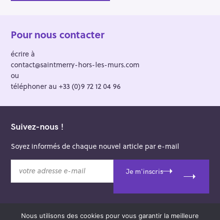
Pour nous contacter
écrire à
contact@saintmerry-hors-les-murs.com
ou
téléphoner au +33 (0)9 72 12 04 96
Suivez-nous !
Soyez informés de chaque nouvel article par e-mail
v
Je m'inscris
o
t
r
e
Nous utilisons des cookies pour vous garantir la meilleure
a