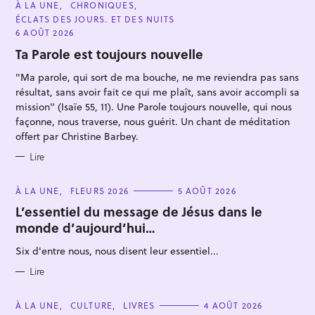
C
À LA UNE
CHRONIQUES
A
ÉCLATS DES JOURS. ET DES NUITS
T
E
6 AOÛT 2026
G
O
Ta Parole est toujours nouvelle
R
I
"Ma parole, qui sort de ma bouche, ne me reviendra pas sans
E
S
résultat, sans avoir fait ce qui me plaît, sans avoir accompli sa
mission" (Isaïe 55, 11). Une Parole toujours nouvelle, qui nous
façonne, nous traverse, nous guérit. Un chant de méditation
offert par Christine Barbey.
R
e
Lire
c
C
h
À LA UNE
FLEURS 2026
5 AOÛT 2026
A
e
T
L’essentiel du message de Jésus dans le
E
monde d’aujourd’hui…
r
G
O
c
R
Six d'entre nous, nous disent leur essentiel...
I
h
E
S
Lire
e
r
C
À LA UNE
CULTURE
LIVRES
4 AOÛT 2026
A