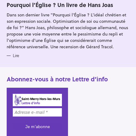
T
Pourquoi l’Église ? Un livre de Hans Joas
E
G
Dans son dernier livre "Pourquoi l'Église ? L’idéal chrétien et
O
R
son expression sociale. Optimisation de soi ou communauté
I
E
de foi ?" Hans Joas, philosophe et sociologue allemand, nous
S
propose une voie moyenne entre le pessimisme du repli et
l’optimisme d’une Église qui se considérerait comme
référence universelle. Une recension de Gérard Tracol.
Lire
Abonnez-vous à notre Lettre d’info