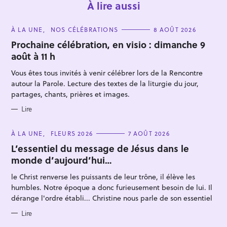
À lire aussi
C
À LA UNE
NOS CÉLÉBRATIONS
8 AOÛT 2026
A
T
Prochaine célébration, en visio : dimanche 9
E
août à 11 h
G
O
R
Vous êtes tous invités à venir célébrer lors de la Rencontre
I
E
autour la Parole. Lecture des textes de la liturgie du jour,
S
partages, chants, prières et images.
R
Lire
e
c
C
À LA UNE
FLEURS 2026
7 AOÛT 2026
A
h
T
L’essentiel du message de Jésus dans le
E
e
monde d’aujourd’hui…
G
O
r
R
le Christ renverse les puissants de leur trône, il élève les
I
c
E
humbles. Notre époque a donc furieusement besoin de lui. Il
S
h
dérange l'ordre établi... Christine nous parle de son essentiel
e
Lire
r