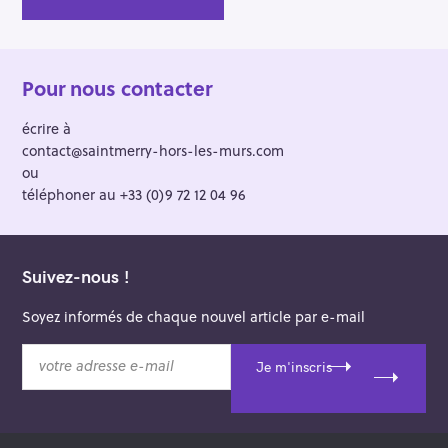
Pour nous contacter
écrire à
contact@saintmerry-hors-les-murs.com
ou
téléphoner au +33 (0)9 72 12 04 96
Suivez-nous !
Soyez informés de chaque nouvel article par e-mail
v
Je m'inscris
o
t
r
e