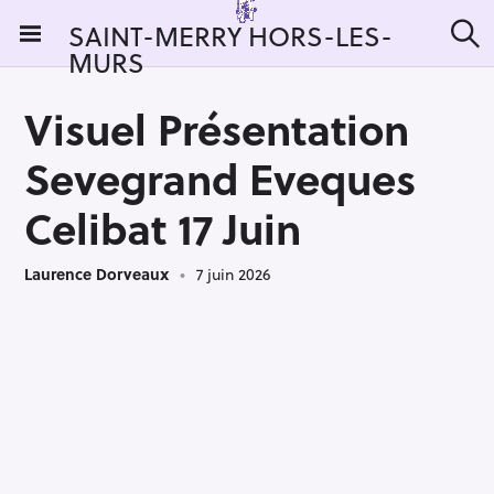
S
SAINT-MERRY HORS-LES-
k
MURS
R
i
e
c
p
h
Visuel Présentation
t
e
r
o
Sevegrand Eveques
c
c
h
e
o
Celibat 17 Juin
r
n
:
t
Laurence Dorveaux
7 juin 2026
e
n
t