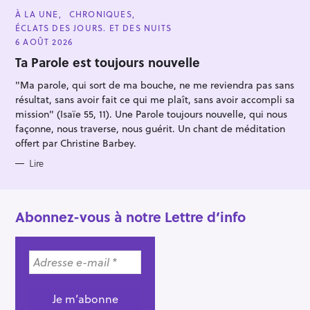
C
À LA UNE
CHRONIQUES
A
ÉCLATS DES JOURS. ET DES NUITS
T
E
6 AOÛT 2026
G
O
Ta Parole est toujours nouvelle
R
I
"Ma parole, qui sort de ma bouche, ne me reviendra pas sans
E
S
résultat, sans avoir fait ce qui me plaît, sans avoir accompli sa
mission" (Isaïe 55, 11). Une Parole toujours nouvelle, qui nous
façonne, nous traverse, nous guérit. Un chant de méditation
offert par Christine Barbey.
Lire
Abonnez-vous à notre Lettre d’info