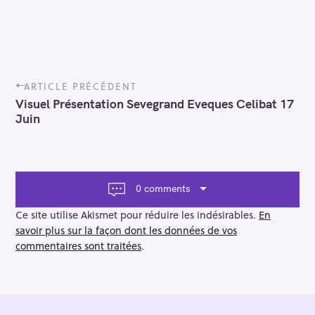
P
ARTICLE PRÉCÉDENT
o
Visuel Présentation Sevegrand Eveques Celibat 17
s
Juin
t
n
a
v
i
0 comments
g
a
Ce site utilise Akismet pour réduire les indésirables.
En
t
savoir plus sur la façon dont les données de vos
i
commentaires sont traitées
.
o
n