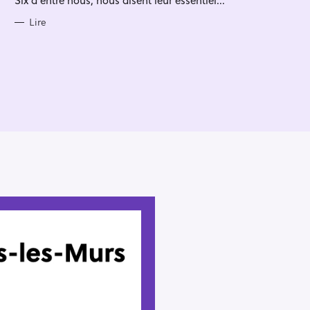
I
E
S
Lire