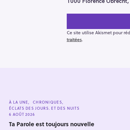
1000 Florence Obrecht, 
s
t
n
a
v
Ce site utilise Akismet pour ré
i
traitées
.
g
a
t
i
o
n
R
e
c
C
À LA UNE
CHRONIQUES
A
h
ÉCLATS DES JOURS. ET DES NUITS
T
E
e
6 AOÛT 2026
G
r
O
Ta Parole est toujours nouvelle
Escape
R