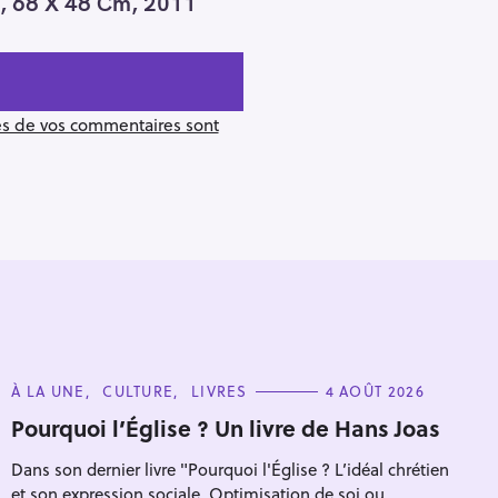
nt, 68 X 48 Cm, 2011
ées de vos commentaires sont
C
À LA UNE
CULTURE
LIVRES
4 AOÛT 2026
A
T
Pourquoi l’Église ? Un livre de Hans Joas
E
Pour effacer la recherche appuyez sur
G
Dans son dernier livre "Pourquoi l'Église ? L’idéal chrétien
O
R
et son expression sociale. Optimisation de soi ou