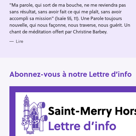
c
I
"Ma parole, qui sort de ma bouche, ne me reviendra pas
E
h
S
sans résultat, sans avoir fait ce qui me plaît, sans avoir
e
accompli sa mission" (Isaïe 55, 11). Une Parole toujours
r
nouvelle, qui nous façonne, nous traverse, nous guérit. Un
chant de méditation offert par Christine Barbey.
Lire
Abonnez-vous à notre Lettre d’info