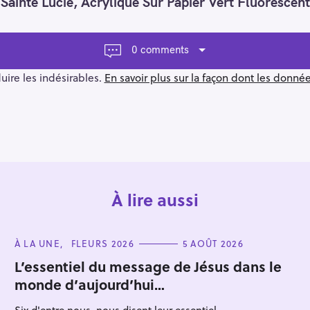
Sainte Lucie, Acrylique Sur Papier Vert Fluoresce
0 comments
duire les indésirables.
En savoir plus sur la façon dont les donn
À lire aussi
C
À LA UNE
FLEURS 2026
5 AOÛT 2026
A
T
L’essentiel du message de Jésus dans le
E
monde d’aujourd’hui…
G
O
R
Six d'entre nous, nous disent leur essentiel...