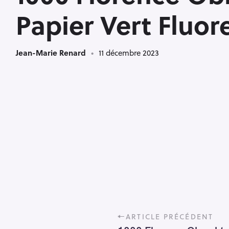
1
Papier Vert Fluor
Jean-Marie Renard
11 décembre 2023
P
ARTICLE PRÉCÉDENT
o