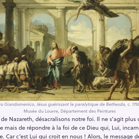
lo Giandomenico,
Jésus guérissant le paralytique de Bethesda
, c. 175
Musée du Louvre, Département des Peintures
e Nazareth, désacralisons notre foi. Il ne s’agit plus 
mais de répondre à la foi de ce Dieu qui, Lui, incarn
. Car c’est Lui qui croit en nous ! Alors, le message d