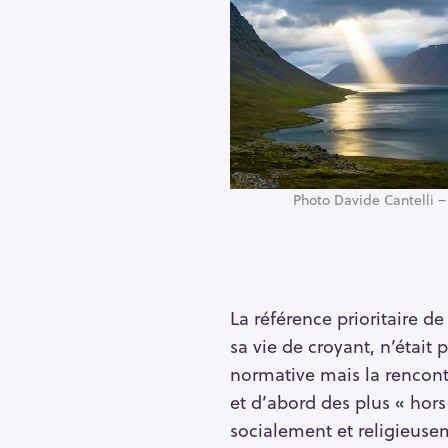
Photo Davide Cantelli 
La référence prioritaire d
sa vie de croyant, n’était 
R
normative mais la rencontr
e
et d’abord des plus « hor
c
socialement et religieus