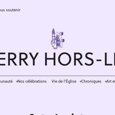
us soutenir
ERRY HORS-
munauté
Nos célébrations
Vie de l’Église
Chroniques
Art e