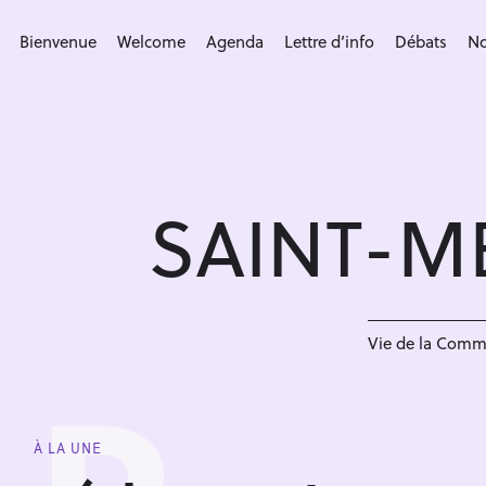
S
k
Bienvenue
Welcome
Agenda
Lettre d’info
Débats
No
i
p
t
o
c
SAINT-M
o
n
t
e
n
Vie de la Com
t
À LA UNE