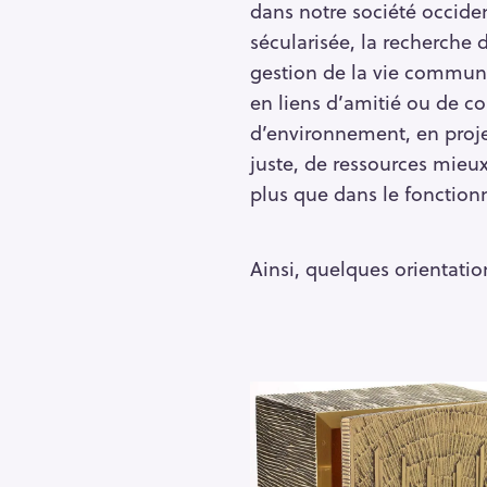
h
dans notre société occide
e
sécularisée, la recherche 
r
gestion de la vie commune,
Escape
c
en liens d’amitié ou de con
h
d’environnement, en proj
e
juste, de ressources mieux
r
plus que dans le fonction
Ainsi, quelques orientatio