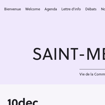
S
k
Bienvenue
Welcome
Agenda
Lettre d’info
Débats
No
i
p
t
o
c
SAINT-M
o
n
t
e
1
n
Vie de la Com
t
10dec