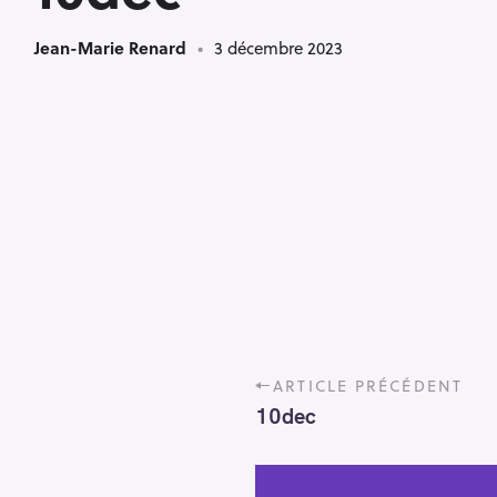
Jean-Marie Renard
3 décembre 2023
P
ARTICLE PRÉCÉDENT
o
10dec
s
t
n