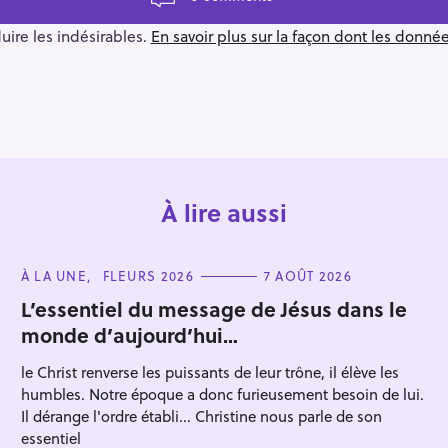
duire les indésirables.
En savoir plus sur la façon dont les donn
À lire aussi
C
À LA UNE
FLEURS 2026
7 AOÛT 2026
A
T
L’essentiel du message de Jésus dans le
E
monde d’aujourd’hui…
G
O
R
le Christ renverse les puissants de leur trône, il élève les
I
E
humbles. Notre époque a donc furieusement besoin de lui.
S
Il dérange l'ordre établi... Christine nous parle de son
essentiel