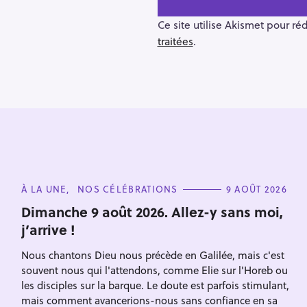
a
v
Ce site utilise Akismet pour ré
i
traitées
.
g
a
t
i
o
n
R
e
C
À LA UNE
NOS CÉLÉBRATIONS
9 AOÛT 2026
A
c
T
Dimanche 9 août 2026. Allez-y sans moi,
E
h
j’arrive !
G
O
e
R
Nous chantons Dieu nous précède en Galilée, mais c'est
I
r
E
souvent nous qui l'attendons, comme Elie sur l'Horeb ou
Escape
S
c
les disciples sur la barque. Le doute est parfois stimulant,
h
mais comment avancerions-nous sans confiance en sa