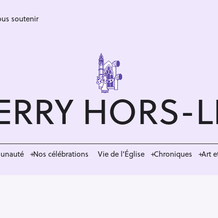
us soutenir
ERRY HORS-
munauté
Nos célébrations
Vie de l’Église
Chroniques
Art e