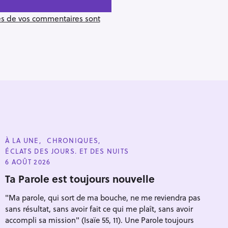
ées de vos commentaires sont
C
À LA UNE
CHRONIQUES
A
ÉCLATS DES JOURS. ET DES NUITS
T
E
6 AOÛT 2026
G
O
Ta Parole est toujours nouvelle
R
Pour effacer la recherche appuyez sur
I
"Ma parole, qui sort de ma bouche, ne me reviendra pas
E
S
sans résultat, sans avoir fait ce qui me plaît, sans avoir
accompli sa mission" (Isaïe 55, 11). Une Parole toujours