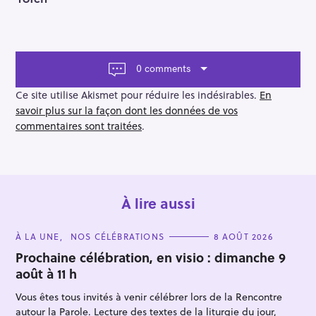
s
t
n
a
v
0 comments
i
g
Ce site utilise Akismet pour réduire les indésirables.
En
a
savoir plus sur la façon dont les données de vos
t
commentaires sont traitées
.
i
o
n
À lire aussi
C
À LA UNE
NOS CÉLÉBRATIONS
8 AOÛT 2026
A
T
Prochaine célébration, en visio : dimanche 9
E
août à 11 h
G
O
R
Vous êtes tous invités à venir célébrer lors de la Rencontre
I
E
autour la Parole. Lecture des textes de la liturgie du jour,