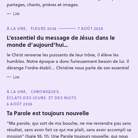
S
partages, chants, prières et images.
Lire
C
À LA UNE
FLEURS 2026
7 AOÛT 2026
A
T
L’essentiel du message de Jésus dans le
R
E
monde d’aujourd’hui…
G
e
O
R
c
le Christ renverse les puissants de leur trône, il élève les
I
h
E
humbles. Notre époque a donc furieusement besoin de lui. Il
S
dérange l'ordre établi... Christine nous parle de son essentiel
e
r
Lire
c
h
C
À LA UNE
CHRONIQUES
A
ÉCLATS DES JOURS. ET DES NUITS
e
T
E
6 AOÛT 2026
r
G
O
Ta Parole est toujours nouvelle
R
I
"Ma parole, qui sort de ma bouche, ne me reviendra pas sans
E
S
résultat, sans avoir fait ce qui me plaît, sans avoir accompli sa
mission" (Isaïe 55, 11). Une Parole toujours nouvelle, qui nous