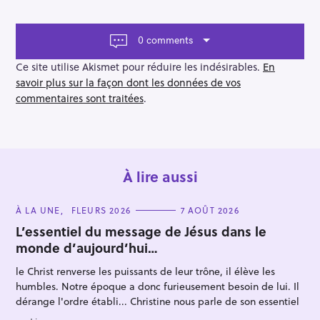
i
g
a
0 comments
t
i
Ce site utilise Akismet pour réduire les indésirables.
En
o
savoir plus sur la façon dont les données de vos
n
commentaires sont traitées
.
À lire aussi
C
À LA UNE
FLEURS 2026
7 AOÛT 2026
A
T
L’essentiel du message de Jésus dans le
E
monde d’aujourd’hui…
G
O
R
le Christ renverse les puissants de leur trône, il élève les
I
E
humbles. Notre époque a donc furieusement besoin de lui. Il
S
dérange l'ordre établi... Christine nous parle de son essentiel