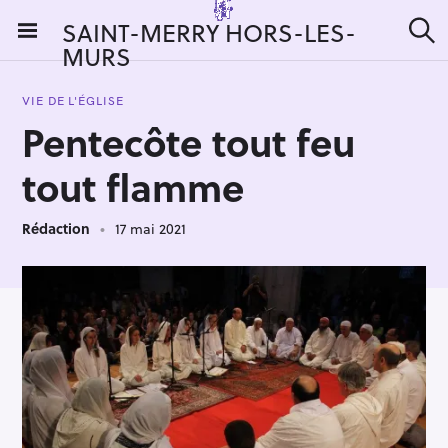
S
SAINT-MERRY HORS-LES-
k
MURS
R
i
e
c
p
h
VIE DE L'ÉGLISE
t
e
Pentecôte tout feu
r
o
c
c
h
tout flamme
e
o
r
n
:
Rédaction
17 mai 2021
t
e
n
t