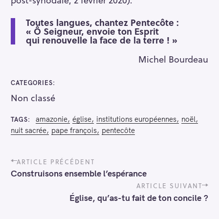
Toutes langues, chantez Pentecôte :
« Ô Seigneur, envoie ton Esprit
qui renouvelle la face de la terre ! »
Michel Bourdeau
CATEGORIES
Non classé
amazonie
église
institutions européennes
noël
TAGS
nuit sacrée
pape françois
pentecôte
P
ARTICLE PRÉCÉDENT
o
Construisons ensemble l’espérance
s
t
ARTICLE SUIVANT
n
Église, qu’as-tu fait de ton concile ?
a
v