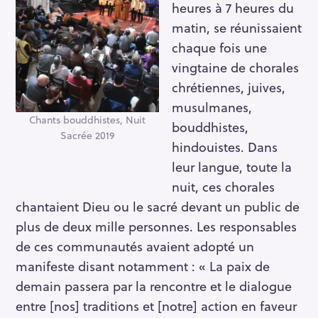
heures à 7 heures du
matin, se réunissaient
chaque fois une
vingtaine de chorales
chrétiennes, juives,
musulmanes,
Chants bouddhistes, Nuit
bouddhistes,
Sacrée 2019
hindouistes. Dans
leur langue, toute la
nuit, ces chorales
chantaient Dieu ou le sacré devant un public de
R
plus de deux mille personnes. Les responsables
e
de ces communautés avaient adopté un
c
manifeste disant notamment : « La paix de
h
demain passera par la rencontre et le dialogue
e
entre [nos] traditions et [notre] action en faveur
r