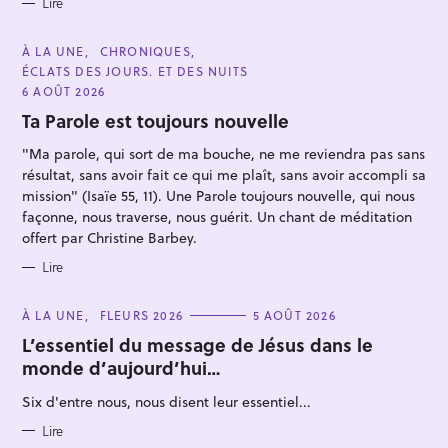
Lire
C
À LA UNE
CHRONIQUES
A
ÉCLATS DES JOURS. ET DES NUITS
T
E
6 AOÛT 2026
G
O
Ta Parole est toujours nouvelle
R
I
"Ma parole, qui sort de ma bouche, ne me reviendra pas sans
E
S
résultat, sans avoir fait ce qui me plaît, sans avoir accompli sa
mission" (Isaïe 55, 11). Une Parole toujours nouvelle, qui nous
façonne, nous traverse, nous guérit. Un chant de méditation
offert par Christine Barbey.
Lire
C
À LA UNE
FLEURS 2026
5 AOÛT 2026
A
T
L’essentiel du message de Jésus dans le
E
monde d’aujourd’hui…
G
O
R
Six d'entre nous, nous disent leur essentiel...
I
E
S
Lire