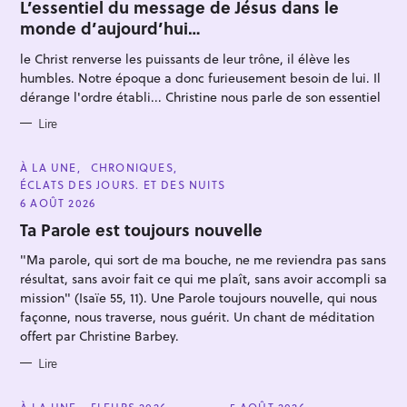
T
L’essentiel du message de Jésus dans le
E
monde d’aujourd’hui…
G
O
R
le Christ renverse les puissants de leur trône, il élève les
I
E
humbles. Notre époque a donc furieusement besoin de lui. Il
S
dérange l'ordre établi... Christine nous parle de son essentiel
Lire
C
À LA UNE
CHRONIQUES
A
ÉCLATS DES JOURS. ET DES NUITS
T
E
6 AOÛT 2026
G
O
Ta Parole est toujours nouvelle
R
I
"Ma parole, qui sort de ma bouche, ne me reviendra pas sans
E
S
résultat, sans avoir fait ce qui me plaît, sans avoir accompli sa
mission" (Isaïe 55, 11). Une Parole toujours nouvelle, qui nous
façonne, nous traverse, nous guérit. Un chant de méditation
offert par Christine Barbey.
Lire
C
À LA UNE
FLEURS 2026
5 AOÛT 2026