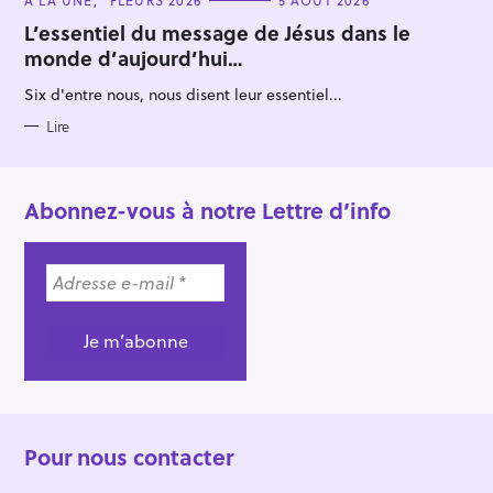
A
T
L’essentiel du message de Jésus dans le
E
monde d’aujourd’hui…
G
O
R
Six d'entre nous, nous disent leur essentiel...
I
E
S
Lire
Abonnez-vous à notre Lettre d’info
Pour nous contacter