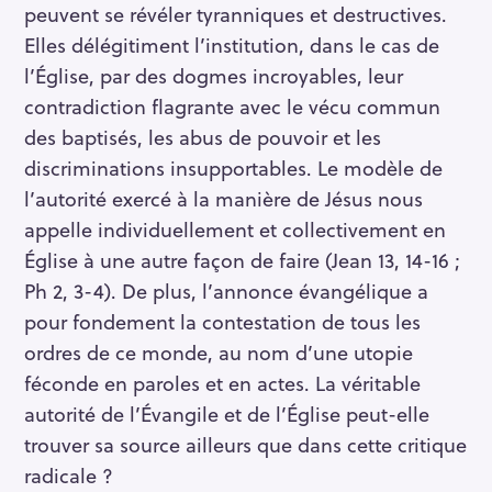
peuvent se révéler tyranniques et destructives.
Elles délégitiment l’institution, dans le cas de
l’Église, par des dogmes incroyables, leur
contradiction flagrante avec le vécu commun
des baptisés, les abus de pouvoir et les
R
discriminations insupportables. Le modèle de
e
l’autorité exercé à la manière de Jésus nous
c
appelle individuellement et collectivement en
h
Église à une autre façon de faire (Jean 13, 14-16 ;
e
Ph 2, 3-4). De plus, l’annonce évangélique a
r
pour fondement la contestation de tous les
c
ordres de ce monde, au nom d’une utopie
h
e
féconde en paroles et en actes. La véritable
r
autorité de l’Évangile et de l’Église peut-elle
trouver sa source ailleurs que dans cette critique
radicale ?