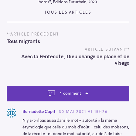
bords", Editions Futurbain, 2020.
TOUS LES ARTICLES
P
ARTICLE PRÉCÉDENT
o
Tous migrants
s
t
ARTICLE SUIVANT
n
Avec la Pentecôte, Dieu change de place et de
a
visage
v
i
g
a
t
1 comment
i
o
n
30 MAI 2021 AT 15H26
Bernadette Capit
N’y a-t-il pas aussi dans le mot « autorité » la même
étymologie que celle du mois d’août – celui des moissons,
de la récolte- et donc le mot autorité, au-delà de faire