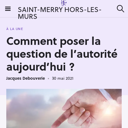
S
SAINT-MERRY HORS-LES-
k
MURS
R
i
e
c
p
h
À LA UNE
t
e
Comment poser la
r
o
c
c
h
question de l’autorité
e
o
r
n
aujourd’hui ?
:
t
e
Jacques Debouverie
30 mai 2021
n
t