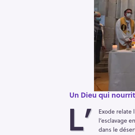
Un Dieu qui nourri
L’
Exode relate l
l’esclavage e
dans le déser