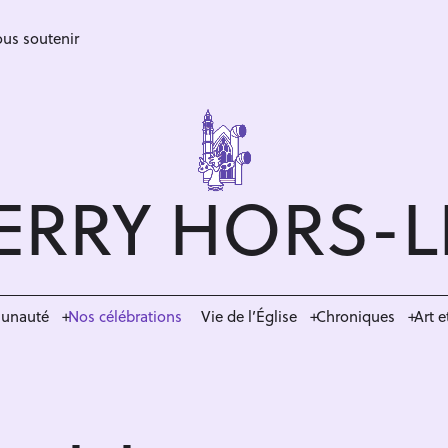
us soutenir
ERRY HORS-
munauté
Nos célébrations
Vie de l’Église
Chroniques
Art e