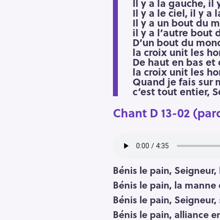
Il y a la gauche, il 
h
Il y a le ciel, il y a 
e
Il y a un bout du
r
il y a l’autre bout
Escape
D’un bout du mond
c
la croix unit les 
h
De haut en bas et
e
la croix unit les 
Quand je fais sur m
r
c’est tout entier, 
Chant D 13-02 (paro
Bénis le pain, Seigneur
Bénis le pain, la mann
Bénis le pain, Seigneur
Bénis le pain, alliance e