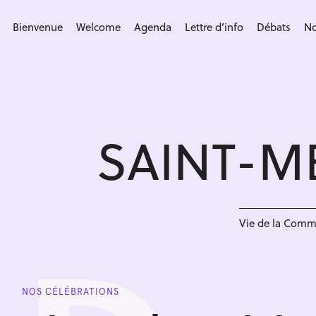
S
k
Bienvenue
Welcome
Agenda
Lettre d’info
Débats
No
i
p
t
o
c
SAINT-M
o
n
t
e
n
Vie de la Com
t
NOS CÉLÉBRATIONS