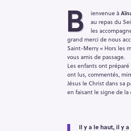
B
ienvenue à
Aïna
au repas du Sei
les accompagnen
grand merci de nous accu
Saint-Merry « Hors les mu
vous amis de passage.
Les enfants ont préparé 
ont lus, commentés, mimé
Jésus le Christ dans sa p
en faisant le signe de la 
R
e
c
Il y a le haut, il y 