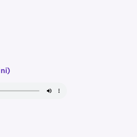
Pour effacer la recherche appuyez sur
ni)