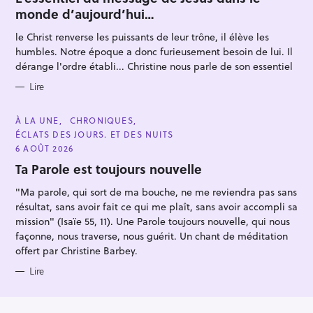
E
monde d’aujourd’hui…
G
O
R
le Christ renverse les puissants de leur trône, il élève les
I
E
humbles. Notre époque a donc furieusement besoin de lui. Il
S
dérange l'ordre établi... Christine nous parle de son essentiel
Lire
C
À LA UNE
CHRONIQUES
A
ÉCLATS DES JOURS. ET DES NUITS
T
E
6 AOÛT 2026
G
O
Ta Parole est toujours nouvelle
R
I
"Ma parole, qui sort de ma bouche, ne me reviendra pas sans
E
S
résultat, sans avoir fait ce qui me plaît, sans avoir accompli sa
mission" (Isaïe 55, 11). Une Parole toujours nouvelle, qui nous
façonne, nous traverse, nous guérit. Un chant de méditation
offert par Christine Barbey.
Lire