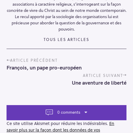
associations à caractère religieux, s’interrogeant sur la façon
concrète de vivre du Christ au sein de notre monde contemporain.
Le recul apporté par la sociologie des organisations lui est
précieuse pour aborder la question de la gouvernance et des
pouvoirs.
TOUS LES ARTICLES
P
ARTICLE PRÉCÉDENT
o
François, un pape pro-européen
s
t
ARTICLE SUIVANT
n
Une aventure de liberté
a
v
i
g
a
0 comments
t
i
Ce site utilise Akismet pour réduire les indésirables.
En
o
savoir plus sur la façon dont les données de vos