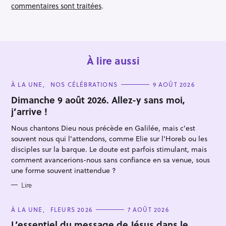
n
commentaires sont traitées
.
À lire aussi
C
À LA UNE
NOS CÉLÉBRATIONS
9 AOÛT 2026
A
T
Dimanche 9 août 2026. Allez-y sans moi,
E
j’arrive !
G
O
R
Nous chantons Dieu nous précède en Galilée, mais c'est
I
E
souvent nous qui l'attendons, comme Elie sur l'Horeb ou les
S
disciples sur la barque. Le doute est parfois stimulant, mais
comment avancerions-nous sans confiance en sa venue, sous
une forme souvent inattendue ?
Lire
C
À LA UNE
FLEURS 2026
7 AOÛT 2026
A
T
L’essentiel du message de Jésus dans le