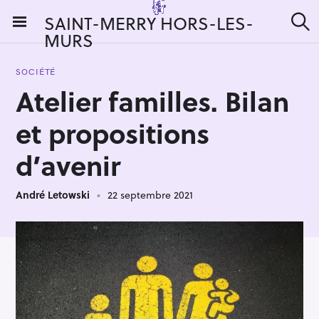
S
SAINT-MERRY HORS-LES-
k
MURS
R
i
e
c
p
h
SOCIÉTÉ
t
e
Atelier familles. Bilan
r
o
c
c
h
et propositions
e
o
r
n
d’avenir
:
t
e
André Letowski
22 septembre 2021
n
t