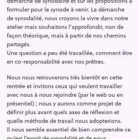
démarche de synodalité et sur les propositions à
h
formuler pour le synode à venir. La démarche
e
de synodalité, nous croyons la vivre dans notre
r
atelier mais souhaitons l’approfondir, non de
façon théorique, mais à partir de nos chemins
partagés.
Une question a peu été travaillée, comment être
en co-responsabilité avec nos prêtres.
Nous nous retrouverons très bientôt en cette
rentrée et invitons ceux qui veulent travailler
avec nous à nous rejoindre (par le web ou en
présentiel) ; nous y aurons comme projet de
définir plus avant quels axes de réflexion et
quelle méthode de travail nous adopterions.
Il nous semble essentiel de bien comprendre ce
qu’est l’esprit de synodalité et de nous