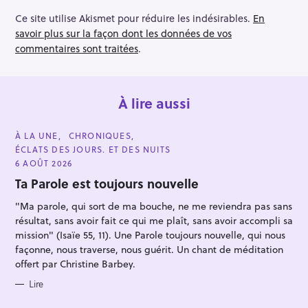
Ce site utilise Akismet pour réduire les indésirables.
En
savoir plus sur la façon dont les données de vos
commentaires sont traitées
.
À lire aussi
C
À LA UNE
CHRONIQUES
A
ÉCLATS DES JOURS. ET DES NUITS
T
E
6 AOÛT 2026
G
O
Ta Parole est toujours nouvelle
R
I
"Ma parole, qui sort de ma bouche, ne me reviendra pas sans
E
S
résultat, sans avoir fait ce qui me plaît, sans avoir accompli sa
mission" (Isaïe 55, 11). Une Parole toujours nouvelle, qui nous
façonne, nous traverse, nous guérit. Un chant de méditation
offert par Christine Barbey.
Lire