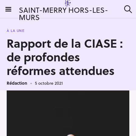
S
SAINT-MERRY HORS-LES-
k
MURS
R
i
e
c
p
h
À LA UNE
t
e
Rapport de la CIASE :
r
o
c
c
h
de profondes
e
o
r
n
réformes attendues
:
t
e
Rédaction
5 octobre 2021
n
t