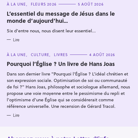
C
À LA UNE
FLEURS 2026
5 AOÛT 2026
A
T
L’essentiel du message de Jésus dans le
E
monde d’aujourd’hui…
G
O
R
Six d'entre nous, nous disent leur essentiel...
I
E
S
Lire
C
À LA UNE
CULTURE
LIVRES
4 AOÛT 2026
A
T
Pourquoi l’Église ? Un livre de Hans Joas
E
G
Dans son dernier livre "Pourquoi l'Église ? L’idéal chrétien et
O
R
son expression sociale. Optimisation de soi ou communauté
I
E
de foi ?" Hans Joas, philosophe et sociologue allemand, nous
S
propose une voie moyenne entre le pessimisme du repli et
l’optimisme d’une Église qui se considérerait comme
référence universelle. Une recension de Gérard Tracol.
Lire