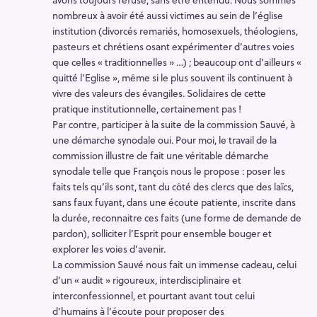
nombreux à avoir été aussi victimes au sein de l’église
institution (divorcés remariés, homosexuels, théologiens,
R
pasteurs et chrétiens osant expérimenter d’autres voies
e
que celles « traditionnelles » …) ; beaucoup ont d’ailleurs «
c
quitté l’Eglise », même si le plus souvent ils continuent à
h
vivre des valeurs des évangiles. Solidaires de cette
e
pratique institutionnelle, certainement pas !
r
Par contre, participer à la suite de la commission Sauvé, à
une démarche synodale oui. Pour moi, le travail de la
c
commission illustre de fait une véritable démarche
h
synodale telle que François nous le propose : poser les
e
faits tels qu’ils sont, tant du côté des clercs que des laïcs,
r
sans faux fuyant, dans une écoute patiente, inscrite dans
la durée, reconnaitre ces faits (une forme de demande de
pardon), solliciter l’Esprit pour ensemble bouger et
explorer les voies d’avenir.
La commission Sauvé nous fait un immense cadeau, celui
d’un « audit » rigoureux, interdisciplinaire et
interconfessionnel, et pourtant avant tout celui
d’humains à l’écoute pour proposer des