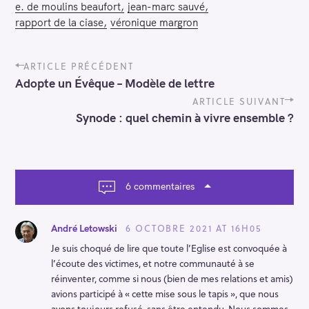
e. de moulins beaufort
jean-marc sauvé
rapport de la ciase
véronique margron
P
ARTICLE PRÉCÉDENT
o
Adopte un Évêque – Modèle de lettre
s
t
ARTICLE SUIVANT
n
Synode : quel chemin à vivre ensemble ?
a
v
i
g
a
6 commentaires
t
i
o
6 OCTOBRE 2021 AT 16H05
André Letowski
n
Je suis choqué de lire que toute l’Eglise est convoquée à
l’écoute des victimes, et notre communauté à se
réinventer, comme si nous (bien de mes relations et amis)
avions participé à « cette mise sous le tapis », que nous
avons toujours refusé, sans être entendu. Nous sommes