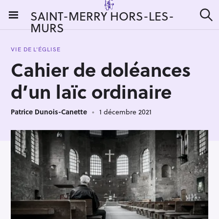
S
SAINT-MERRY HORS-LES-
k
MURS
R
i
e
c
p
h
VIE DE L'ÉGLISE
t
e
Cahier de doléances
r
o
c
c
h
d’un laïc ordinaire
e
o
r
n
:
Patrice Dunois-Canette
1 décembre 2021
t
e
n
t