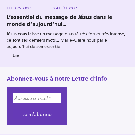
C
FLEURS 2026
3 AOÛT 2026
A
T
L’essentiel du message de Jésus dans le
E
monde d’aujourd’hui…
G
O
R
Jésus nous laisse un message d’unité très fort et très intense,
I
E
ce sont ses derniers mots... Marie-Claire nous parle
S
aujourd'hui de son essentiel
Lire
Abonnez-vous à notre Lettre d’info