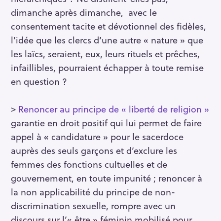
c
dimanche après dimanche, avec le
h
consentement tacite et dévotionnel des fidèles,
e
l’idée que les clercs d’une autre « nature » que
r
les laïcs, seraient, eux, leurs rituels et prêches,
c
h
infaillibles, pourraient échapper à toute remise
e
en question ?
r
>
Renoncer au principe de « liberté de religion »
garantie en droit positif qui lui permet de faire
appel à « candidature » pour le sacerdoce
auprès des seuls garçons et d’exclure les
femmes des fonctions cultuelles et de
gouvernement, en toute impunité ; renoncer à
la non applicabilité du principe de non-
discrimination sexuelle, rompre avec un
discours sur l’« être » féminin mobilisé pour