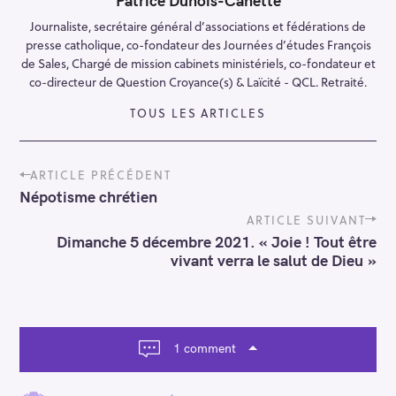
Patrice Dunois-Canette
Journaliste, secrétaire général d’associations et fédérations de
presse catholique, co-fondateur des Journées d’études François
de Sales, Chargé de mission cabinets ministériels, co-fondateur et
co-directeur de Question Croyance(s) & Laïcité - QCL. Retraité.
TOUS LES ARTICLES
P
ARTICLE PRÉCÉDENT
o
Népotisme chrétien
s
t
ARTICLE SUIVANT
n
Dimanche 5 décembre 2021. « Joie ! Tout être
a
vivant verra le salut de Dieu »
v
i
g
a
t
1 comment
i
o