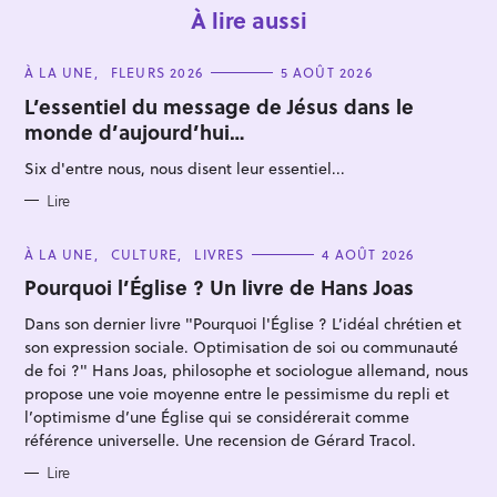
À lire aussi
C
À LA UNE
FLEURS 2026
5 AOÛT 2026
A
T
L’essentiel du message de Jésus dans le
E
monde d’aujourd’hui…
G
O
R
Six d'entre nous, nous disent leur essentiel...
I
E
S
Lire
C
À LA UNE
CULTURE
LIVRES
4 AOÛT 2026
A
T
Pourquoi l’Église ? Un livre de Hans Joas
E
G
Dans son dernier livre "Pourquoi l'Église ? L’idéal chrétien et
O
R
son expression sociale. Optimisation de soi ou communauté
I
E
de foi ?" Hans Joas, philosophe et sociologue allemand, nous
S
propose une voie moyenne entre le pessimisme du repli et
l’optimisme d’une Église qui se considérerait comme
référence universelle. Une recension de Gérard Tracol.
Lire