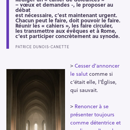
– vœux et demandes -, le proposer au
débat
est nécessaire, c’est maintenant urgent.
Chacun peut le faire, doit pouvoir le faire.
Réunir les « cahiers », les faire circuler,
les transmettre aux évêques et à Rome,
c’est participer concrètement au synode.
PATRICE DUNOIS-CANETTE
>
Cesser d’annoncer
le salut
comme si
c’était elle, l’Église,
qui sauvait.
>
Renoncer à se
présenter toujours
comme détentrice et