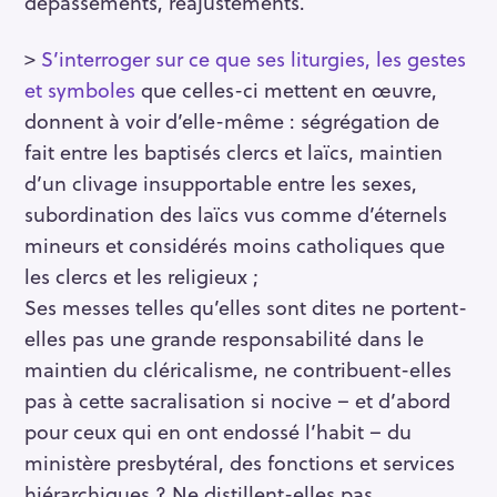
dépassements, réajustements.
>
S’interroger sur ce que ses liturgies, les gestes
et symboles
que celles-ci mettent en œuvre,
donnent à voir d’elle-même : ségrégation de
fait entre les baptisés clercs et laïcs, maintien
d’un clivage insupportable entre les sexes,
subordination des laïcs vus comme d’éternels
mineurs et considérés moins catholiques que
les clercs et les religieux ;
Ses messes telles qu’elles sont dites ne portent-
elles pas une grande responsabilité dans le
maintien du cléricalisme, ne contribuent-elles
pas à cette sacralisation si nocive – et d’abord
pour ceux qui en ont endossé l’habit – du
R
ministère presbytéral, des fonctions et services
e
hiérarchiques ? Ne distillent-elles pas,