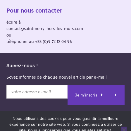
Pour nous contacter
écrire à
contact@saintmerry-hors-les-murs.com
ou
téléphoner au +33 (0)9 72 12 04 96
Suivez-nous !
Soyez informés de chaque nouvel article par e-mail
v
o
Je m'inscris
t
r
e
Nous utilisons des cookies pour vous garantir la meilleure
a
© 2026 Saint-Merry Hors-les-Murs.
expérience sur notre site web. Si vous continuez à utiliser ce
d
Theme: Felt by
Pixelgrade
.
site, nous supposerons que vous en êtes satisfait.