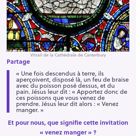
Vitrail de la Cathédrale de Canterbury
Partage
« Une fois descendus à terre, ils
aperçoivent, disposé là, un feu de braise
avec du poisson posé dessus, et du
pain. Jésus leur dit : « Apportez donc de
ces poissons que vous venez de
prendre. Jésus leur dit alors : « Venez
manger. »
Et pour nous, que signifie cette invitation
« venez manger » ?