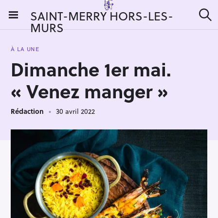
S
SAINT-MERRY HORS-LES-
k
MURS
R
i
e
c
p
h
À LA UNE
t
e
Dimanche 1er mai.
r
o
c
c
h
« Venez manger »
e
o
r
n
:
Rédaction
30 avril 2022
t
e
n
t