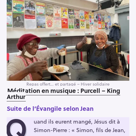
h
e
r
c
h
e
r
Repas offert… et partagé – Hiver solidaire
Méditation en musique : Purcell – King
Arthur
Suite de l’Évangile selon Jean
Q
uand ils eurent mangé, Jésus dit à
Simon-Pierre : « Simon, fils de Jean,