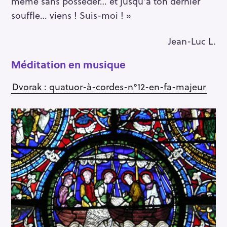
même sans posséder… et jusqu’à ton dernier
souffle… viens ! Suis-moi ! »
Jean-Luc L.
Méditation en musique
Dvorak : quatuor-à-cordes-n°12-en-fa-majeur