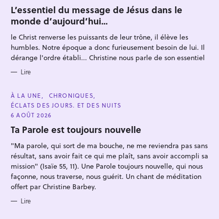
A
T
L’essentiel du message de Jésus dans le
E
monde d’aujourd’hui…
G
O
R
le Christ renverse les puissants de leur trône, il élève les
I
E
humbles. Notre époque a donc furieusement besoin de lui. Il
S
dérange l'ordre établi... Christine nous parle de son essentiel
Lire
C
À LA UNE
CHRONIQUES
A
ÉCLATS DES JOURS. ET DES NUITS
T
E
6 AOÛT 2026
G
O
Ta Parole est toujours nouvelle
R
I
"Ma parole, qui sort de ma bouche, ne me reviendra pas sans
E
S
résultat, sans avoir fait ce qui me plaît, sans avoir accompli sa
mission" (Isaïe 55, 11). Une Parole toujours nouvelle, qui nous
façonne, nous traverse, nous guérit. Un chant de méditation
offert par Christine Barbey.
Lire