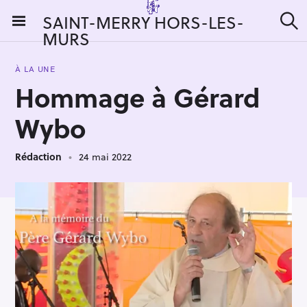
S
SAINT-MERRY HORS-LES-
k
MURS
R
i
e
c
p
h
À LA UNE
t
e
Hommage à Gérard
r
o
c
c
h
Wybo
e
o
r
n
:
Rédaction
24 mai 2022
t
e
n
t