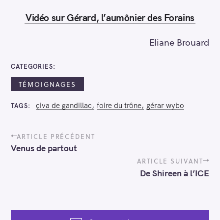
Vidéo sur Gérard, l’aumônier des Forains
Eliane Brouard
CATEGORIES
TÉMOIGNAGES
çiva de gandillac
foire du trône
gérar wybo
TAGS
P
ARTICLE PRÉCÉDENT
o
Venus de partout
s
t
ARTICLE SUIVANT
n
De Shireen à l’ICE
a
v
i
g