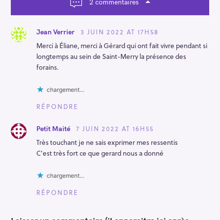
a
2 commentaires
t
i
o
3 JUIN 2022 AT 17H58
Jean Verrier
n
Merci à Éliane, merci à Gérard qui ont fait vivre pendant si
longtemps au sein de Saint-Merry la présence des
forains.
chargement…
RÉPONDRE
7 JUIN 2022 AT 16H55
Petit Maité
Très touchant je ne sais exprimer mes ressentis
C’est très fort ce que gerard nous a donné
chargement…
RÉPONDRE