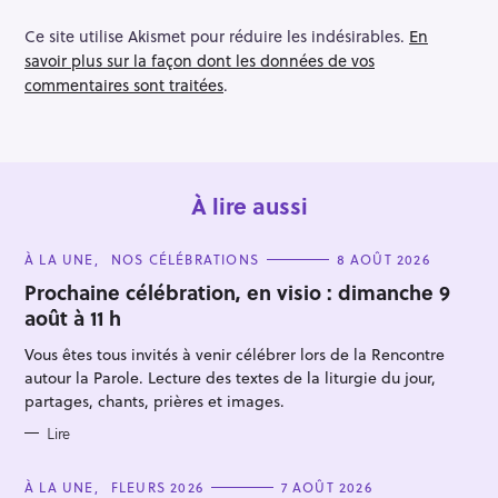
Ce site utilise Akismet pour réduire les indésirables.
En
savoir plus sur la façon dont les données de vos
commentaires sont traitées
.
À lire aussi
C
À LA UNE
NOS CÉLÉBRATIONS
8 AOÛT 2026
A
T
Prochaine célébration, en visio : dimanche 9
E
août à 11 h
G
O
R
Vous êtes tous invités à venir célébrer lors de la Rencontre
I
E
autour la Parole. Lecture des textes de la liturgie du jour,
S
partages, chants, prières et images.
Lire
C
À LA UNE
FLEURS 2026
7 AOÛT 2026