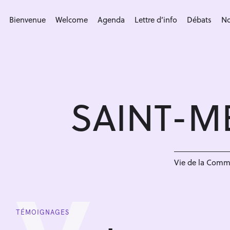
S
k
Bienvenue
Welcome
Agenda
Lettre d’info
Débats
No
i
p
t
o
c
SAINT-M
o
n
t
e
n
Vie de la Com
t
TÉMOIGNAGES