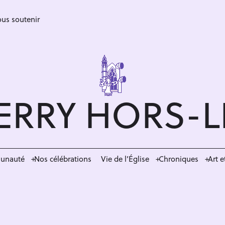
us soutenir
ERRY HORS-
munauté
Nos célébrations
Vie de l’Église
Chroniques
Art e