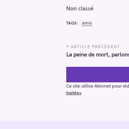
Non classé
amis
TAGS
P
ARTICLE PRÉCÉDENT
o
La peine de mort, parlon
s
t
n
a
v
Ce site utilise Akismet pour ré
i
traitées
.
g
a
t
i
o