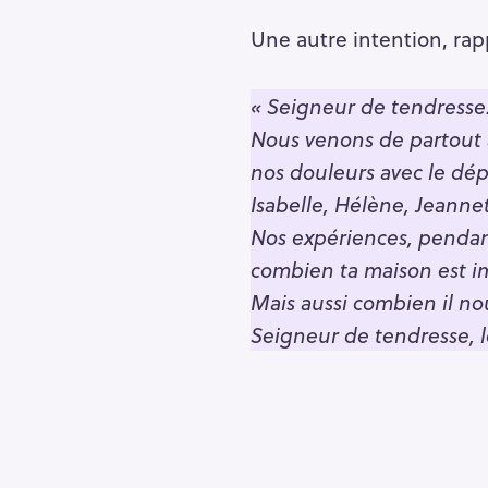
h
e
Une autre intention, ra
r
Escape
c
« Seigneur de tendress
h
Nous venons de partout av
e
nos douleurs avec le dép
r
Isabelle, Hélène, Jeannet
Nos expériences, pendan
combien ta maison est im
Mais aussi combien il nou
Seigneur de tendresse, l