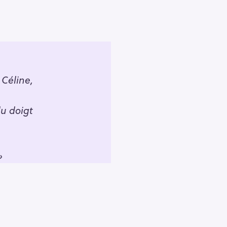
Pour effacer la recherche appuyez sur
 Céline,
u doigt
 »