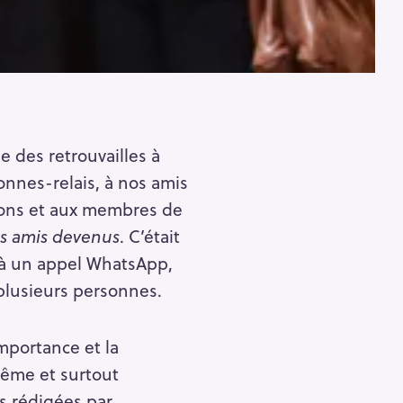
 des retrouvailles à
nnes-relais, à nos amis
isons et aux membres de
s amis devenus
. C’était
e à un appel WhatsApp,
c plusieurs personnes.
mportance et la
 même et surtout
ns rédigées par