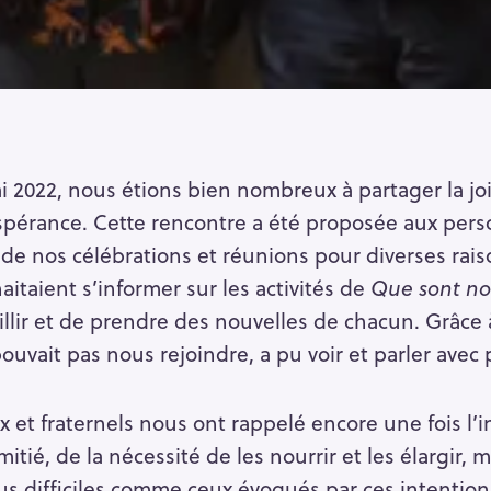
 2022, nous étions bien nombreux à partager la joie
érance. Cette rencontre a été proposée aux perso
de nos célébrations et réunions pour diverses ra
taient s’informer sur les activités de
Que sont no
ueillir et de prendre des nouvelles de chacun. Grâc
pouvait pas nous rejoindre, a pu voir et parler ave
et fraternels nous ont rappelé encore une fois l’i
mitié, de la nécessité de les nourrir et les élargir,
us difficiles comme ceux évoqués par ces intentio