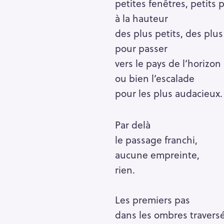
h
petites fenêtres, petits 
e
à la hauteur
r
des plus petits, des plus 
Escape
c
pour passer
h
vers le pays de l’horizon
e
ou bien l’escalade
r
pour les plus audacieux.
Par delà
le passage franchi,
aucune empreinte,
rien.
Les premiers pas
dans les ombres travers