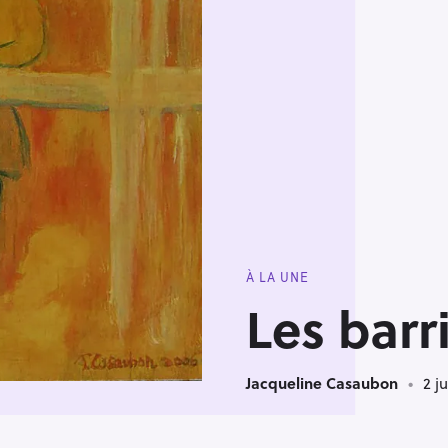
À LA UNE
Les barr
Jacqueline Casaubon
2 ju