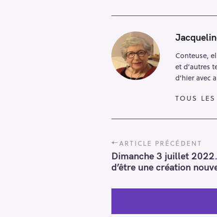
Jacqueli
Conteuse, el
et d’autres t
d’hier avec 
TOUS LES
P
ARTICLE PRÉCÉDENT
o
Dimanche 3 juillet 2022.
s
d’être une création nouve
t
n
a
v