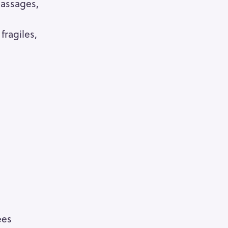
passages,
fragiles,
ées