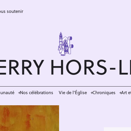
us soutenir
ERRY HORS-
munauté
Nos célébrations
Vie de l’Église
Chroniques
Art e