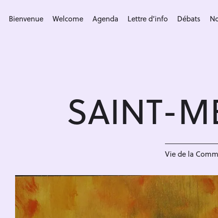
S
k
Bienvenue
Welcome
Agenda
Lettre d’info
Débats
No
i
p
t
o
c
SAINT-M
o
n
t
e
n
Vie de la Com
t