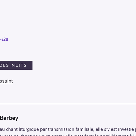
1-12a
 DES NUITS
ssaint
 Barbey
au chant liturgique par transmission familiale, elle s’y est investi
au groupe chant de Saint-Merry. Elle s’est formée parallèlement à l