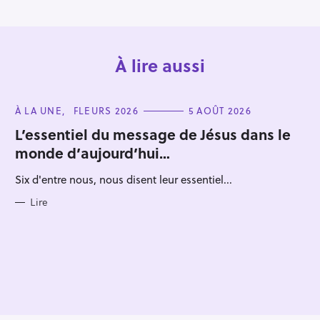
À lire aussi
C
À LA UNE
FLEURS 2026
5 AOÛT 2026
A
T
L’essentiel du message de Jésus dans le
E
monde d’aujourd’hui…
G
O
R
Six d'entre nous, nous disent leur essentiel...
I
E
S
Lire