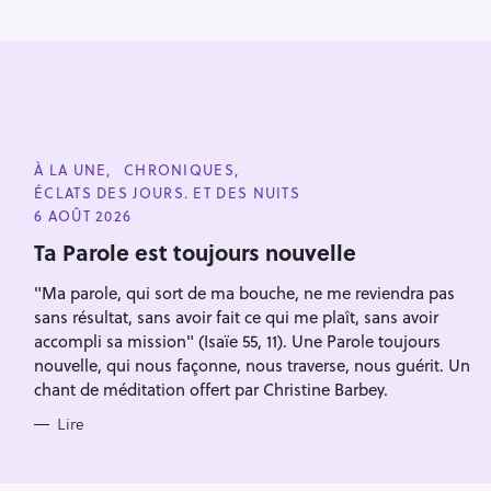
i
o
n
C
À LA UNE
CHRONIQUES
A
ÉCLATS DES JOURS. ET DES NUITS
T
E
6 AOÛT 2026
G
O
Ta Parole est toujours nouvelle
R
I
"Ma parole, qui sort de ma bouche, ne me reviendra pas
E
S
sans résultat, sans avoir fait ce qui me plaît, sans avoir
accompli sa mission" (Isaïe 55, 11). Une Parole toujours
nouvelle, qui nous façonne, nous traverse, nous guérit. Un
chant de méditation offert par Christine Barbey.
Lire