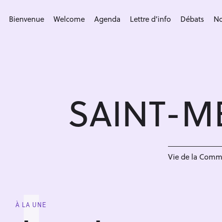
S
k
Bienvenue
Welcome
Agenda
Lettre d’info
Débats
No
i
p
t
o
c
SAINT-M
o
n
t
e
n
Vie de la Com
t
À LA UNE