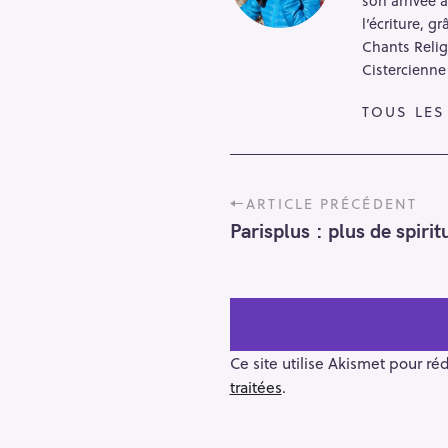
l’écriture, 
Chants Relig
Cistercienne
TOUS LES
P
ARTICLE PRÉCÉDENT
o
Parisplus : plus de spirit
s
t
n
a
v
i
Ce site utilise Akismet pour ré
g
traitées
.
a
t