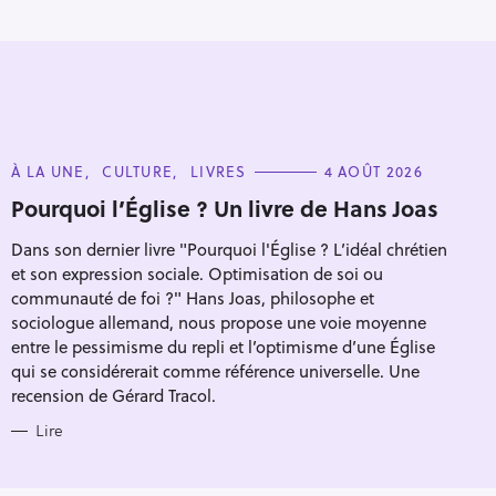
C
À LA UNE
CULTURE
LIVRES
4 AOÛT 2026
A
T
Pourquoi l’Église ? Un livre de Hans Joas
E
G
Dans son dernier livre "Pourquoi l'Église ? L’idéal chrétien
O
R
et son expression sociale. Optimisation de soi ou
I
E
communauté de foi ?" Hans Joas, philosophe et
S
sociologue allemand, nous propose une voie moyenne
entre le pessimisme du repli et l’optimisme d’une Église
qui se considérerait comme référence universelle. Une
recension de Gérard Tracol.
Lire