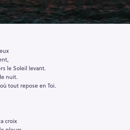
reux
ent,
s le Soleil levant.
de nuit.
où tout repose en Toi.
a croix
de pleurs.