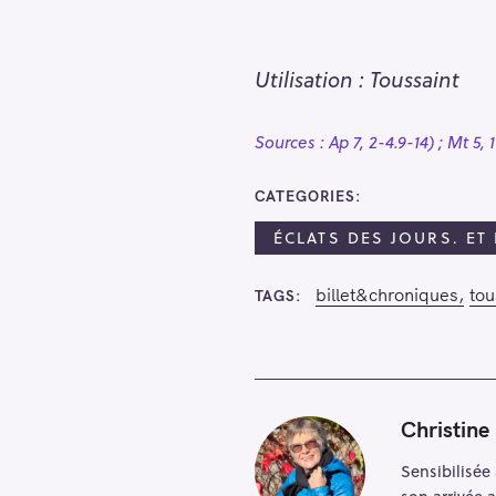
h
e
r
Utilisation : Toussaint
Escape
c
h
Sources : Ap 7, 2-4.9-14) ; Mt 5, 
e
r
CATEGORIES
ÉCLATS DES JOURS. ET
billet&chroniques
tou
TAGS
Christine
Sensibilisée 
son arrivée 