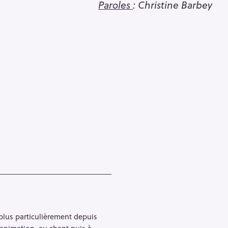
Paroles
: Christine Barbey
Pour effacer la recherche appuyez sur
e plus particulièrement depuis
’animation, au chant puis à