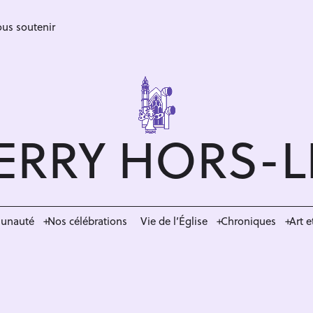
us soutenir
ERRY HORS-
munauté
Nos célébrations
Vie de l’Église
Chroniques
Art e