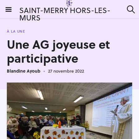
S
SAINT-MERRY HORS-LES-
k
MURS
R
i
e
c
p
h
À LA UNE
t
e
Une AG joyeuse et
r
o
c
c
h
participative
e
o
r
n
:
Blandine Ayoub
27 novembre 2022
t
e
n
t