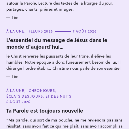
E
autour la Parole. Lecture des textes de la liturgie du jour,
S
partages, chants, prières et images.
Lire
C
À LA UNE
FLEURS 2026
7 AOÛT 2026
A
T
L’essentiel du message de Jésus dans le
E
monde d’aujourd’hui…
G
O
R
le Christ renverse les puissants de leur trône, il élève les
I
E
humbles. Notre époque a donc furieusement besoin de lui. Il
S
dérange l'ordre établi... Christine nous parle de son essentiel
Lire
C
À LA UNE
CHRONIQUES
A
ÉCLATS DES JOURS. ET DES NUITS
T
E
6 AOÛT 2026
G
O
Ta Parole est toujours nouvelle
R
I
"Ma parole, qui sort de ma bouche, ne me reviendra pas sans
E
S
résultat, sans avoir fait ce qui me plaît, sans avoir accompli sa