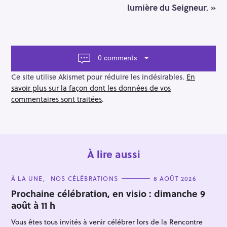
a
lumière du Seigneur. »
v
i
g
a
t
0 comments
i
o
Ce site utilise Akismet pour réduire les indésirables.
En
n
savoir plus sur la façon dont les données de vos
commentaires sont traitées
.
À lire aussi
C
À LA UNE
NOS CÉLÉBRATIONS
8 AOÛT 2026
A
T
Prochaine célébration, en visio : dimanche 9
E
août à 11 h
G
O
R
Vous êtes tous invités à venir célébrer lors de la Rencontre
I