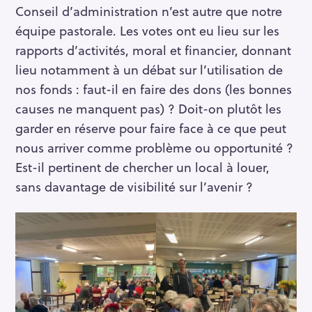
Conseil d’administration n’est autre que notre
équipe pastorale. Les votes ont eu lieu sur les
rapports d’activités, moral et financier, donnant
lieu notamment à un débat sur l’utilisation de
nos fonds : faut-il en faire des dons (les bonnes
R
causes ne manquent pas) ? Doit-on plutôt les
e
garder en réserve pour faire face à ce que peut
c
nous arriver comme problème ou opportunité ?
h
Est-il pertinent de chercher un local à louer,
e
r
sans davantage de visibilité sur l’avenir ?
c
h
e
r