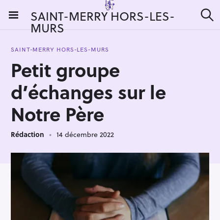
S
SAINT-MERRY HORS-LES-
k
MURS
R
i
e
c
p
h
SAINT-MERRY HORS-LES-MURS
t
e
Petit groupe
r
o
c
c
h
d’échanges sur le
e
o
r
n
Notre Père
:
t
e
Rédaction
14 décembre 2022
n
t