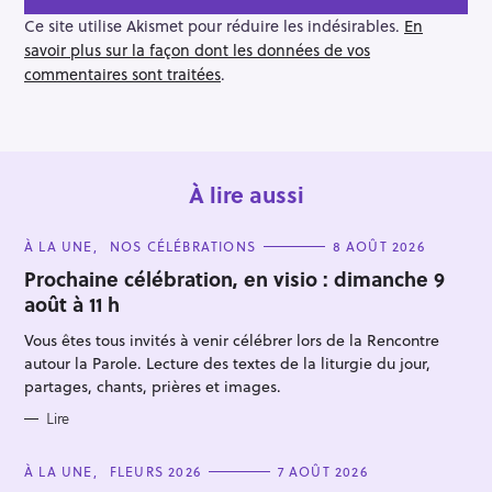
t
i
Ce site utilise Akismet pour réduire les indésirables.
En
o
savoir plus sur la façon dont les données de vos
n
commentaires sont traitées
.
À lire aussi
C
À LA UNE
NOS CÉLÉBRATIONS
8 AOÛT 2026
A
T
Prochaine célébration, en visio : dimanche 9
E
août à 11 h
G
O
R
Vous êtes tous invités à venir célébrer lors de la Rencontre
I
E
autour la Parole. Lecture des textes de la liturgie du jour,
S
partages, chants, prières et images.
Lire
C
À LA UNE
FLEURS 2026
7 AOÛT 2026
A