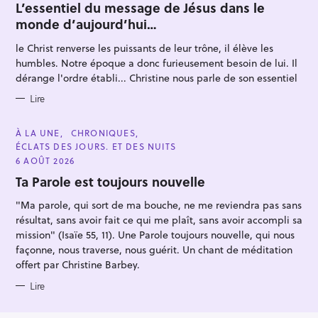
T
L’essentiel du message de Jésus dans le
E
monde d’aujourd’hui…
G
O
R
le Christ renverse les puissants de leur trône, il élève les
I
E
humbles. Notre époque a donc furieusement besoin de lui. Il
S
dérange l'ordre établi... Christine nous parle de son essentiel
Lire
C
À LA UNE
CHRONIQUES
A
ÉCLATS DES JOURS. ET DES NUITS
T
E
6 AOÛT 2026
G
O
Ta Parole est toujours nouvelle
R
I
"Ma parole, qui sort de ma bouche, ne me reviendra pas sans
E
S
résultat, sans avoir fait ce qui me plaît, sans avoir accompli sa
mission" (Isaïe 55, 11). Une Parole toujours nouvelle, qui nous
façonne, nous traverse, nous guérit. Un chant de méditation
offert par Christine Barbey.
Lire