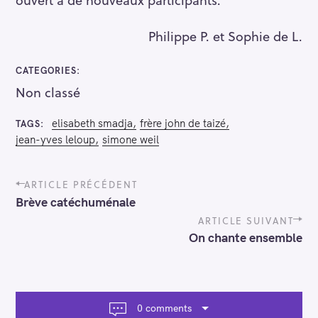
Philippe P. et Sophie de L.
R
e
CATEGORIES
c
Non classé
h
e
elisabeth smadja
frère john de taizé
TAGS
r
jean-yves leloup
simone weil
c
h
P
ARTICLE PRÉCÉDENT
e
o
Brève catéchuménale
s
r
t
ARTICLE SUIVANT
n
On chante ensemble
a
v
i
g
a
0 comments