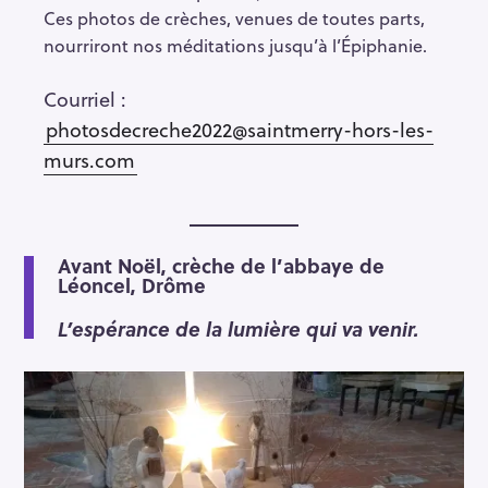
Ces photos de crèches, venues de toutes parts,
nourriront nos méditations jusqu’à l’Épiphanie.
Courriel :
R
e
photosdecreche2022@saintmerry-hors-les-
c
murs.com
h
e
r
c
Avant Noël, crèche de l’abbaye de
Léoncel, Drôme
h
e
L’espérance de la lumière qui va venir.
r