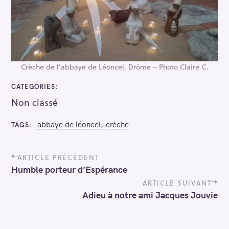
Crèche de l’abbaye de Léoncel, Drôme – Photo Claire C.
CATEGORIES
Non classé
abbaye de léoncel
crèche
TAGS
P
ARTICLE PRÉCÉDENT
o
Humble porteur d’Espérance
s
t
ARTICLE SUIVANT
n
Adieu à notre ami Jacques Jouvie
a
v
i