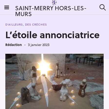
S
SAINT-MERRY HORS-LES-
k
MURS
R
i
e
c
p
h
D'AILLEURS, DES CRÈCHES
t
e
L’étoile annonciatrice
r
o
c
c
h
e
Rédaction
3 janvier 2023
o
r
n
:
t
e
n
t