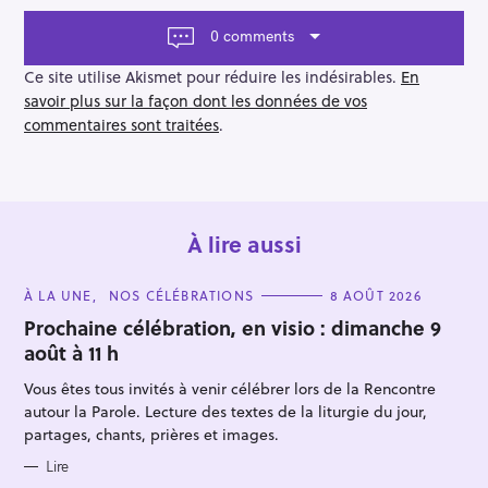
g
a
0 comments
t
i
Ce site utilise Akismet pour réduire les indésirables.
En
o
savoir plus sur la façon dont les données de vos
n
commentaires sont traitées
.
À lire aussi
C
À LA UNE
NOS CÉLÉBRATIONS
8 AOÛT 2026
A
T
Prochaine célébration, en visio : dimanche 9
E
août à 11 h
G
O
R
Vous êtes tous invités à venir célébrer lors de la Rencontre
I
E
autour la Parole. Lecture des textes de la liturgie du jour,
S
partages, chants, prières et images.
Lire