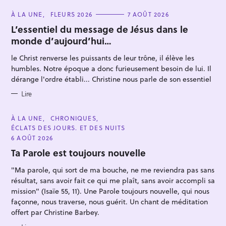
C
À LA UNE
FLEURS 2026
7 AOÛT 2026
A
T
L’essentiel du message de Jésus dans le
E
monde d’aujourd’hui…
G
O
R
le Christ renverse les puissants de leur trône, il élève les
I
E
humbles. Notre époque a donc furieusement besoin de lui. Il
S
dérange l'ordre établi... Christine nous parle de son essentiel
Lire
C
À LA UNE
CHRONIQUES
A
ÉCLATS DES JOURS. ET DES NUITS
T
E
6 AOÛT 2026
G
O
Ta Parole est toujours nouvelle
R
I
"Ma parole, qui sort de ma bouche, ne me reviendra pas sans
E
S
résultat, sans avoir fait ce qui me plaît, sans avoir accompli sa
mission" (Isaïe 55, 11). Une Parole toujours nouvelle, qui nous
façonne, nous traverse, nous guérit. Un chant de méditation
offert par Christine Barbey.