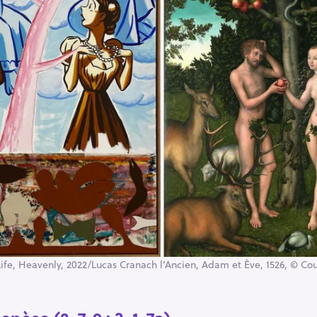
Life, Heavenly, 2022/Lucas Cranach l’Ancien, Adam et Ève, 1526, © Cour