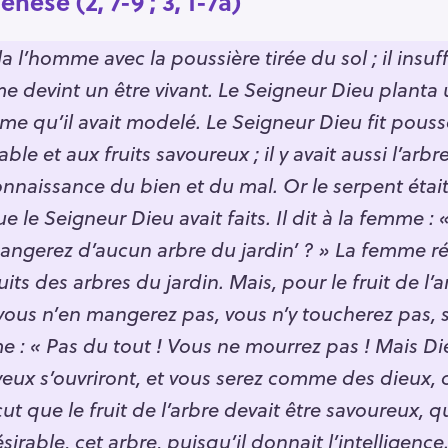
nèse (2, 7-9 ; 3, 1-7a)
l’homme avec la poussière tirée du sol ; il insuff
me devint un être vivant. Le Seigneur Dieu planta 
omme qu’il avait modelé. Le Seigneur Dieu fit pouss
able et aux fruits savoureux ; il y avait aussi l’arb
connaissance du bien et du mal. Or le serpent était
e Seigneur Dieu avait faits. Il dit à la femme : «
mangerez d’aucun arbre du jardin’ ? » La femme ré
ts des arbres du jardin. Mais, pour le fruit de l’a
« vous n’en mangerez pas, vous n’y toucherez pas, 
e : « Pas du tout ! Vous ne mourrez pas ! Mais Die
eux s’ouvriront, et vous serez comme des dieux, c
t que le fruit de l’arbre devait être savoureux, qu
sirable, cet arbre, puisqu’il donnait l’intelligence. 