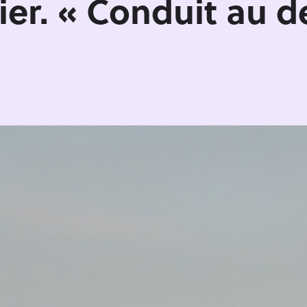
er. « Conduit au dé