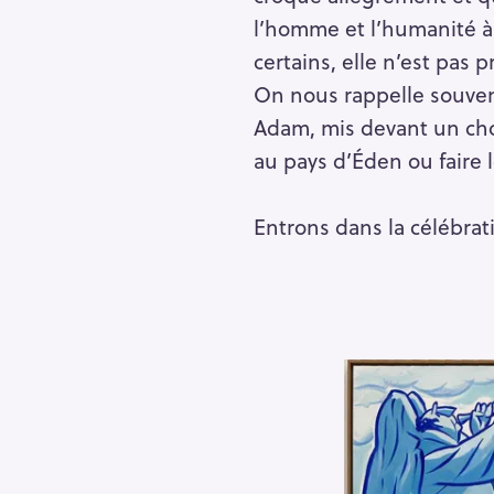
h
l’homme et l’humanité à 
e
certains, elle n’est pas 
r
Escape
On nous rappelle souvent
c
h
Adam, mis devant un choix
e
au pays d’Éden ou faire l
r
Entrons dans la célébrati