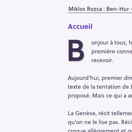
Miklos Rozsa : Ben-Hur 
Accueil
B
onjour à tous, 
première conne
recevoir.
Aujourd’hui, premier di
texte de la tentation de
proposé. Mais ce qui a an
R
La Genèse, récit telleme
e
qu’on ne le lise pas. Ré
c
croque allègrement et qui