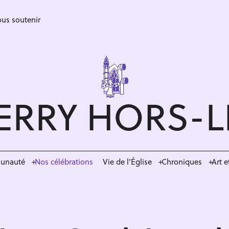
us soutenir
ERRY HORS-
munauté
Nos célébrations
Vie de l’Église
Chroniques
Art e