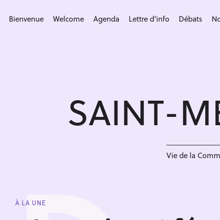
S
k
Bienvenue
Welcome
Agenda
Lettre d’info
Débats
No
i
p
t
o
c
SAINT-M
o
n
t
e
n
Vie de la Com
t
À LA UNE