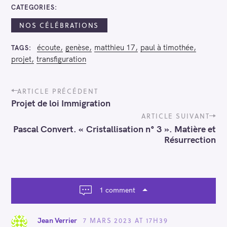
CATEGORIES
NOS CÉLÉBRATIONS
écoute
genèse
matthieu 17
paul à timothée
TAGS
projet
transfiguration
P
ARTICLE PRÉCÉDENT
o
Projet de loi Immigration
s
t
ARTICLE SUIVANT
n
Pascal Convert. « Cristallisation n° 3 ». Matière et
a
Résurrection
v
i
g
a
t
1 comment
i
o
n
7 MARS 2023 AT 17H39
Jean Verrier