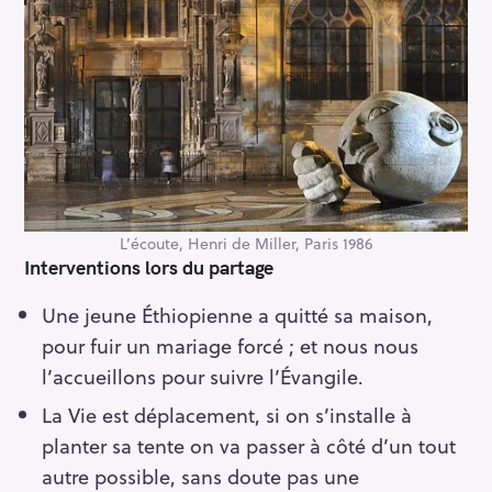
h
e
r
c
h
e
r
L’écoute, Henri de Miller, Paris 1986
Interventions lors du partage
Une jeune Éthiopienne a quitté sa maison,
pour fuir un mariage forcé ; et nous nous
l’accueillons pour suivre l’Évangile.
La Vie est déplacement, si on s’installe à
planter sa tente on va passer à côté d’un tout
autre possible, sans doute pas une