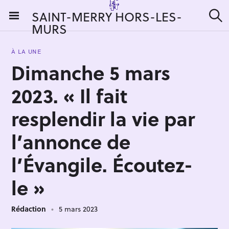
S
SAINT-MERRY HORS-LES-
k
MURS
R
i
e
c
p
h
À LA UNE
t
e
Dimanche 5 mars
r
o
c
c
h
2023. « Il fait
e
o
r
n
resplendir la vie par
:
t
l’annonce de
e
n
l’Évangile. Écoutez-
t
le »
Rédaction
5 mars 2023