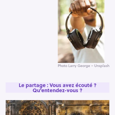
Photo Larry George – Unsplash
Le partage : Vous avez écouté ?
Qu’entendez-vous ?
R
e
c