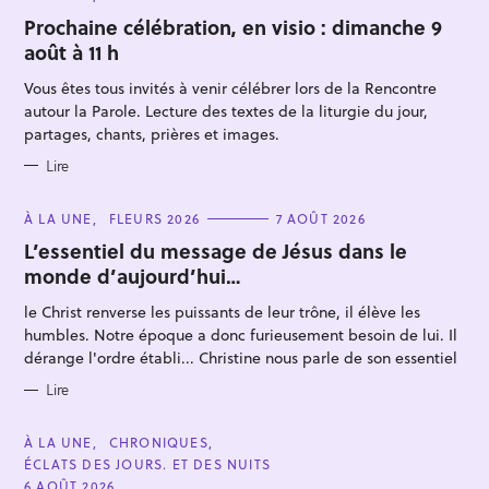
A
T
Prochaine célébration, en visio : dimanche 9
E
août à 11 h
G
O
R
Vous êtes tous invités à venir célébrer lors de la Rencontre
I
E
autour la Parole. Lecture des textes de la liturgie du jour,
S
partages, chants, prières et images.
Lire
C
À LA UNE
FLEURS 2026
7 AOÛT 2026
A
T
L’essentiel du message de Jésus dans le
E
monde d’aujourd’hui…
G
O
R
le Christ renverse les puissants de leur trône, il élève les
I
E
humbles. Notre époque a donc furieusement besoin de lui. Il
S
dérange l'ordre établi... Christine nous parle de son essentiel
Lire
C
À LA UNE
CHRONIQUES
A
ÉCLATS DES JOURS. ET DES NUITS
T
E
6 AOÛT 2026