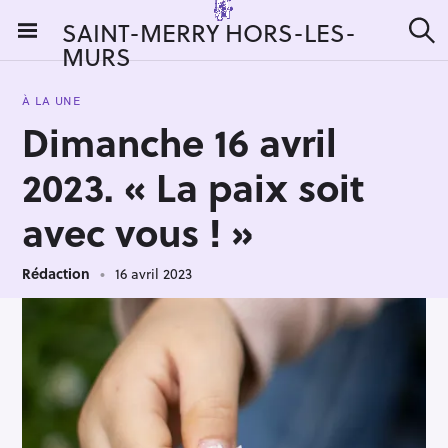
S
SAINT-MERRY HORS-LES-
k
MURS
R
i
e
c
p
h
À LA UNE
t
e
Dimanche 16 avril
r
o
c
c
h
2023. « La paix soit
e
o
r
n
avec vous ! »
:
t
e
Rédaction
16 avril 2023
n
t