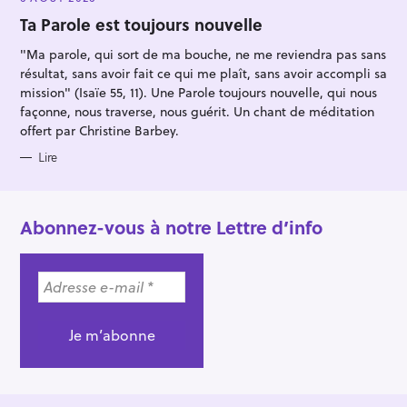
G
O
Ta Parole est toujours nouvelle
R
I
"Ma parole, qui sort de ma bouche, ne me reviendra pas sans
E
S
résultat, sans avoir fait ce qui me plaît, sans avoir accompli sa
mission" (Isaïe 55, 11). Une Parole toujours nouvelle, qui nous
façonne, nous traverse, nous guérit. Un chant de méditation
offert par Christine Barbey.
Lire
Abonnez-vous à notre Lettre d’info