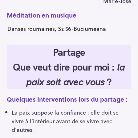
Marie-José
h
e
Méditation en musique
r
c
Danses roumaines, Sz 56-Buciumeana
h
e
r
Partage
Que veut dire pour moi :
la
paix soit avec vous
?
Quelques interventions lors du partage :
La paix suppose la confiance : elle doit se
vivre à l’intérieur avant de se vivre avec
d’autres.