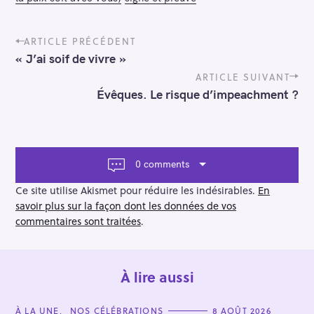
P
ARTICLE PRÉCÉDENT
o
« J’ai soif de vivre »
s
t
ARTICLE SUIVANT
n
Évêques. Le risque d’impeachment ?
a
v
i
g
a
0 comments
t
i
Ce site utilise Akismet pour réduire les indésirables.
En
o
savoir plus sur la façon dont les données de vos
n
commentaires sont traitées
.
À lire aussi
C
À LA UNE
NOS CÉLÉBRATIONS
8 AOÛT 2026