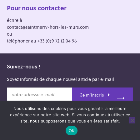
Pour nous contacter
écrire à
contact@saintmerry-hors-les-murs.com
ou
téléphoner au +33 (0)9 72 12 04 96
Suivez-nous !
Soyez informés de chaque nouvel article par e-mail
v
Je m'inscris
o
t
Nous utilisons des cookies pour vous garantir la meilleure
r
expérience sur notre site web. Si vous continuez à utiliser ce
e
site, nous supposerons que vous en êtes satisfait.
a
© 2026 Saint-Merry Hors-les-Murs.
OK
d
Theme: Felt by
Pixelgrade
.
r